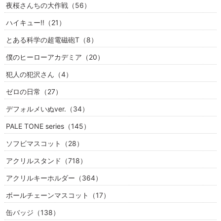
夜桜さんちの大作戦（56）
ハイキュー!!（21）
とある科学の超電磁砲T（8）
僕のヒーローアカデミア（20）
犯人の犯沢さん（4）
ゼロの日常（27）
デフォルメいぬver.（34）
PALE TONE series（145）
ソフビマスコット（28）
アクリルスタンド（718）
アクリルキーホルダー（364）
ボールチェーンマスコット（17）
缶バッジ（138）