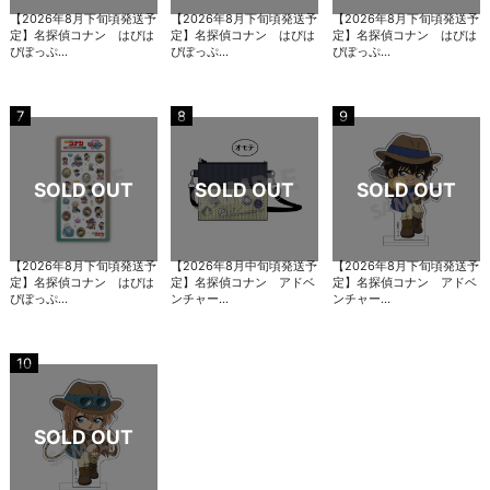
【2026年8月下旬頃発送予
【2026年8月下旬頃発送予
【2026年8月下旬頃発送予
定】名探偵コナン はぴは
定】名探偵コナン はぴは
定】名探偵コナン はぴは
ぴぽっぷ...
ぴぽっぷ...
ぴぽっぷ...
【2026年8月下旬頃発送予
【2026年8月中旬頃発送予
【2026年8月下旬頃発送予
定】名探偵コナン はぴは
定】名探偵コナン アドベ
定】名探偵コナン アドベ
ぴぽっぷ...
ンチャー...
ンチャー...