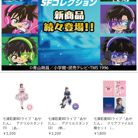
七瀬彩夏BDライブ『あや
七瀬彩夏BDライブ『あや
七瀬彩夏BDライブ『あや
たん』 アクリルスタンド
たん』 アクリルスタンド
たん』 クリアファイル2
(1) （あ...
(2) （軌...
種セット （...
￥2,200
￥2,200
￥1,800