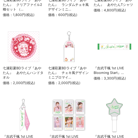
たん』 クリアファイル2
たん』 ランダムチェキ風
たん』 あやたんTシャツ
種セット （...
デザインミニ...
価格：4,800円(税込)
価格：1,800円(税込)
価格：600円(税込)
七瀬彩夏BDライブ『あや
七瀬彩夏BDライブ『あや
『吉武千颯 1st LIVE
たん』 あやたんハンドタ
たん』 チェキ風デザイン
Blooming Start』...
オル
ミニブロマイ...
価格：3,300円(税込)
価格：2,000円(税込)
価格：2,000円(税込)
『吉武千颯 1st LIVE
『吉武千颯 1st LIVE
『吉武千颯 1st LIVE