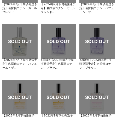
【2024年7月下旬頃発送予
【2024年7月下旬頃発送予
【2024年7月下旬頃発送予
定】名探偵コナン ガール
定】名探偵コナン ガール
定】名探偵コナン パフュ
フレンド...
フレンド...
ーム・ザ...
【2024年7月下旬頃発送予
※再販※【2023年8月中旬
※再販※【2023年8月中旬
定】名探偵コナン パフュ
頃発送予定】名探偵コナ
頃発送予定】名探偵コナ
ーム・ザ...
ン ブラッ...
ン ブラッ...
【2022年9月下旬発送予
【2022年9月下旬発送予
【2022年9月下旬発送予