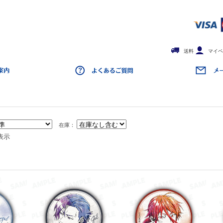
送料
マイペ
在庫：
表示