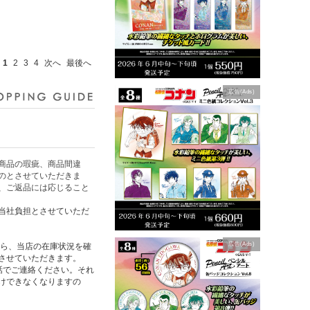
1
2
3
4
次へ
最後へ
広告(Ads)
商品の瑕疵、商品間違
のとさせていただきま
、ご返品には応じること
当社負担とさせていただ
広告(Ads)
たら、当店の在庫状況を確
させていただきます。
話でご連絡ください。それ
けできなくなりますの