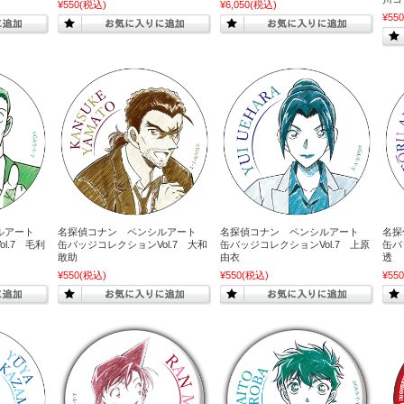
¥550
(税込)
¥6,050
(税込)
¥550
シルアート
名探偵コナン ペンシルアート
名探偵コナン ペンシルアート
名探
l.7 毛利
缶バッジコレクションVol.7 大和
缶バッジコレクションVol.7 上原
缶バ
敢助
由衣
透
¥550
(税込)
¥550
(税込)
¥550