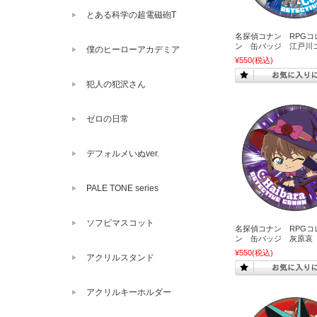
とある科学の超電磁砲T
名探偵コナン RPGコ
ン 缶バッジ 江戸川
僕のヒーローアカデミア
¥550
(税込)
犯人の犯沢さん
ゼロの日常
デフォルメいぬver.
PALE TONE series
ソフビマスコット
名探偵コナン RPGコ
ン 缶バッジ 灰原哀
¥550
(税込)
アクリルスタンド
アクリルキーホルダー