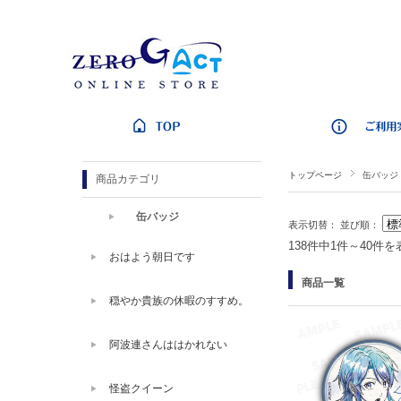
トップページ
缶バッジ
商品カテゴリ
缶バッジ
表示切替：
並び順：
138件中1件～40件を
おはよう朝日です
商品一覧
穏やか貴族の休暇のすすめ。
阿波連さんははかれない
怪盗クイーン