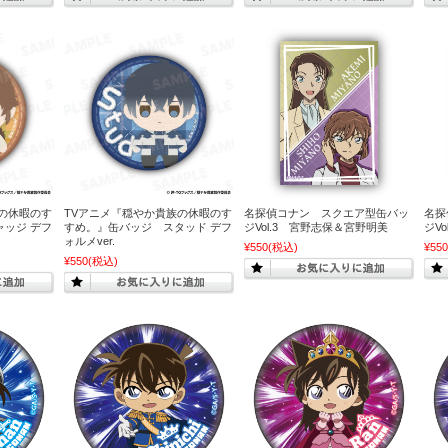
の休暇のす
TVアニメ『穏やか貴族の休暇のす
名探偵コナン スクエア型缶バッ
名探
ッジ デフ
すめ。』缶バッジ スタッド デフ
ジVol.3 宮野志保＆宮野明美
ジV
ォルメver.
¥550
(税込)
¥550
¥550
(税込)