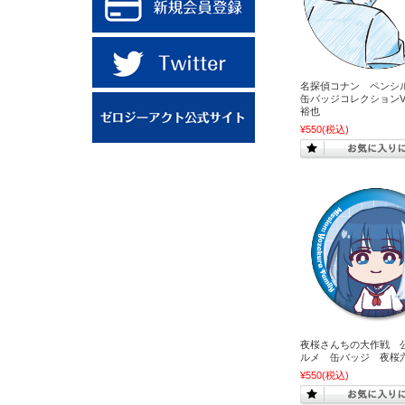
名探偵コナン ペン
缶バッジコレクションVo
裕也
¥550
(税込)
夜桜さんちの大作戦 
ルメ 缶バッジ 夜桜
¥550
(税込)