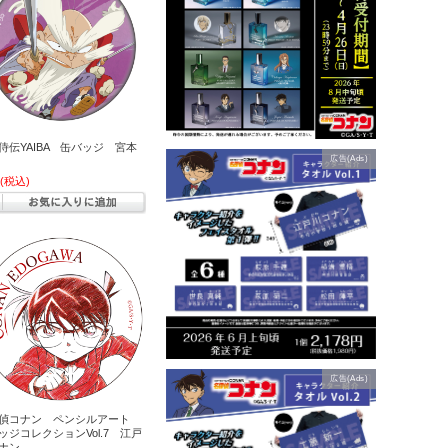
侍伝YAIBA 缶バッジ 宮本
広告(Ads)
(税込)
広告(Ads)
偵コナン ペンシルアート
ッジコレクションVol.7 江戸
ナン