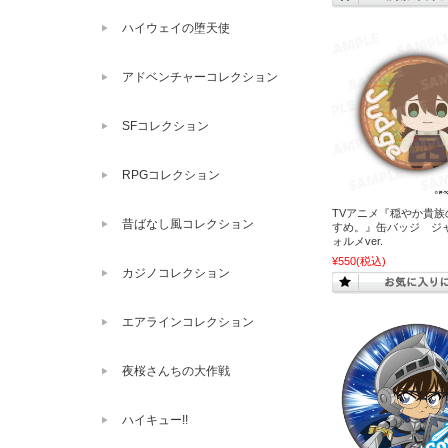
ハイウェイの堕天使
アドベンチャーコレクション
SFコレクション
RPGコレクション
TVアニメ『穏やか貴族
昔ばなし風コレクション
すめ。』缶バッジ ジャ
ォルメver.
¥550
(税込)
カジノコレクション
エアラインコレクション
夜桜さんちの大作戦
ハイキュー!!