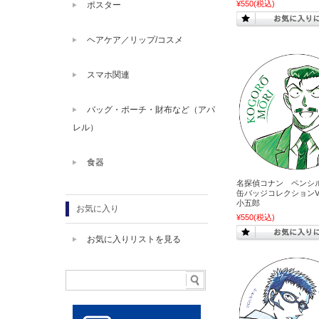
¥550
(税込)
ポスター
ヘアケア／リップ/コスメ
スマホ関連
バッグ・ポーチ・財布など（アパ
レル）
食器
名探偵コナン ペン
缶バッジコレクションVo
小五郎
お気に入り
¥550
(税込)
お気に入りリストを見る