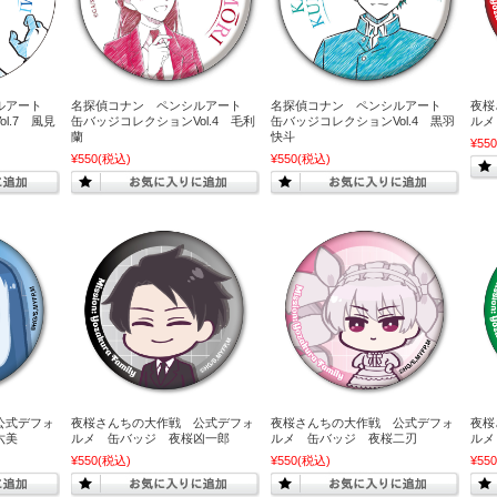
シルアート
名探偵コナン ペンシルアート
名探偵コナン ペンシルアート
夜桜
l.7 風見
缶バッジコレクションVol.4 毛利
缶バッジコレクションVol.4 黒羽
ルメ
蘭
快斗
¥550
¥550
(税込)
¥550
(税込)
公式デフォ
夜桜さんちの大作戦 公式デフォ
夜桜さんちの大作戦 公式デフォ
夜桜
六美
ルメ 缶バッジ 夜桜凶一郎
ルメ 缶バッジ 夜桜二刃
ルメ
¥550
(税込)
¥550
(税込)
¥550