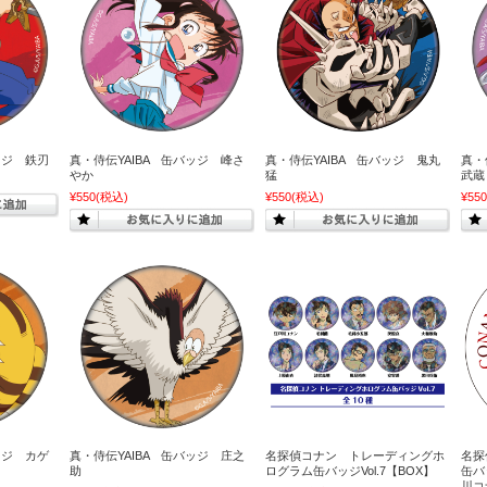
ッジ 鉄刃
真・侍伝YAIBA 缶バッジ 峰さ
真・侍伝YAIBA 缶バッジ 鬼丸
真・
やか
猛
武蔵
¥550
(税込)
¥550
(税込)
¥550
ッジ カゲ
真・侍伝YAIBA 缶バッジ 庄之
名探偵コナン トレーディングホ
名探
助
ログラム缶バッジVol.7【BOX】
缶バ
川コ