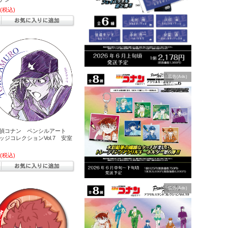
(税込)
広告(Ads)
偵コナン ペンシルアート
ッジコレクションVol.7 安室
(税込)
広告(Ads)