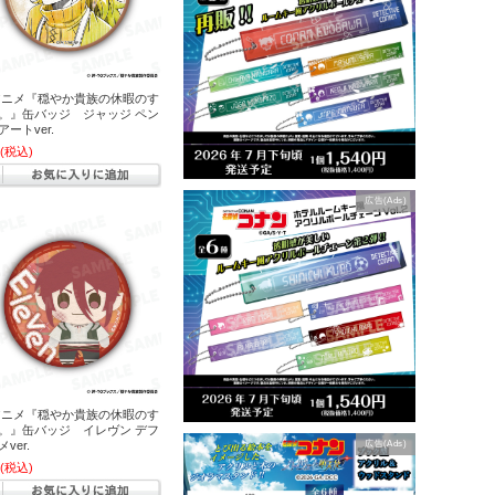
アニメ『穏やか貴族の休暇のす
。』缶バッジ ジャッジ ペン
アートver.
(税込)
広告(Ads)
アニメ『穏やか貴族の休暇のす
。』缶バッジ イレヴン デフ
ver.
広告(Ads)
(税込)