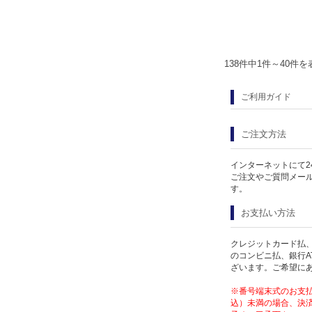
138件中1件～40件を
ご利用ガイド
ご注文方法
インターネットにて2
ご注文やご質問メー
す。
お支払い方法
クレジットカード払、
のコンビニ払、銀行A
ざいます。ご希望に
※番号端末式のお支払
込）未満の場合、決済