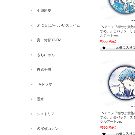
七瀬彩夏
ぷにるはかわいいスライム
TVアニメ『穏やか貴族
すめ。』缶バッジ リゼ
ルアートver.
真・侍伝YAIBA
¥550
(税込)
もちにゃん
吉武千颯
TVドラマ
香水
TVアニメ『穏やか貴族
シメトリア
すめ。』缶バッジ スタ
シルアートver.
¥550
(税込)
名探偵コナン