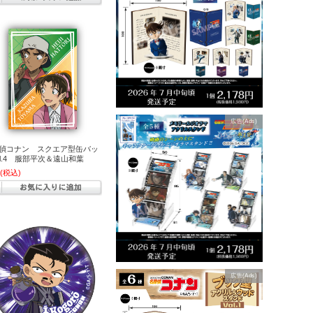
広告(Ads)
偵コナン スクエア型缶バッ
ol.4 服部平次＆遠山和葉
(税込)
広告(Ads)