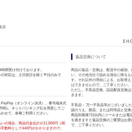
表示
返品交換について
4時間受け付けております。
商品の返品・交換は、配送中の破損、
ルの対応は、土日祝日を除く平日のみで
い、その他当社で認める場合に限るも
す。それ以外の理由による、お取替え
はできませんので、ご了承ください。
ただし、不良品交換、誤品配送交換は
きます。
PayPay（オンライン決済）、番号端末式
不良品： 万一不良品等がございまし
TM払、ネットバンキング払を用意してご
認のうえ、新品、または同等品と交換
あわせて、各種ご利用ください。
商品到着後7日以内にメールまたは電
を過ぎますと返品交換のご要望はお受
いの場合、商品代金合計が11,000円（税
で、ご了承ください。
手数料として440円がかかりますので、