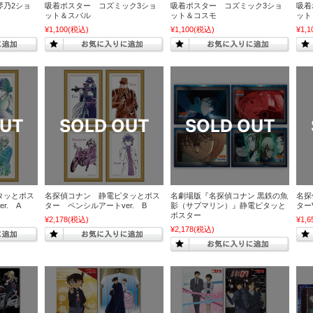
琴乃2ショ
吸着ポスター コズミック3ショ
吸着ポスター コズミック3ショ
吸着
ット＆スバル
ット＆コスモ
ット
¥1,100
(税込)
¥1,100
(税込)
¥1,1
タッとポス
名探偵コナン 静電ピタッとポス
名劇場版『名探偵コナン 黒鉄の魚
名探
r. A
ター ペンシルアートver. B
影（サブマリン）』静電ピタッと
ターV
ポスター
¥2,178
(税込)
¥1,6
¥2,178
(税込)