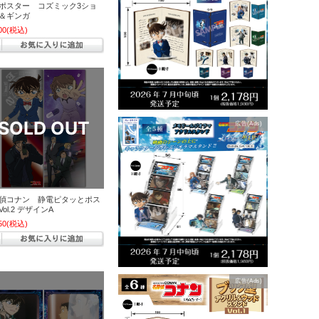
ポスター コズミック3ショ
＆ギンガ
00
(税込)
広告(Ads)
偵コナン 静電ピタッとポス
ol.2 デザインA
50
(税込)
広告(Ads)