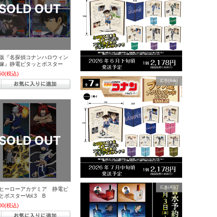
版『名探偵コナンハロウィン
嫁』静電ピタッとポスター
50
(税込)
広告(Ads)
広告(Ads)
ヒーローアカデミア 静電ピ
とポスターVol.3 B
00
(税込)