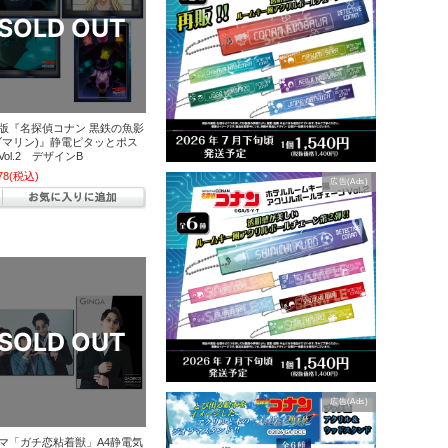
版『名探偵コナン 黒鉄の魚影
ブマリン)』静電ピタッとポス
Vol.2 デザインB
78
(税込)
広告(Ads)
広告(Ads)
マ「ガチ恋粘着獣」A4静電気