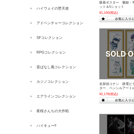
吸着ポスター 雛姫・
ット＆5ショット
ハイウェイの堕天使
¥1,100
(税込)
アドベンチャーコレクション
SFコレクション
RPGコレクション
昔ばなし風コレクション
カジノコレクション
名探偵コナン 静電ピ
ター ペンシルアートve
¥2,178
(税込)
エアラインコレクション
夜桜さんちの大作戦
ハイキュー!!