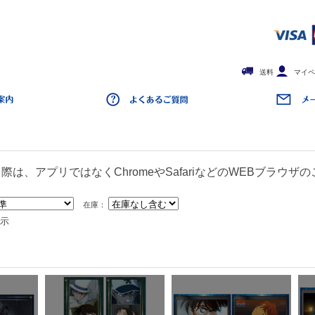
送料
マイペ
は、アプリではなくChromeやSafariなどのWEBブラウザ
在庫：
表示