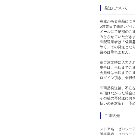
発送について
在庫がある商品につ
5営業日で発送いたし
メールにて納期のご連
みとさせていただき
※配送業者は
「佐川
除く）での発送となり
留めは承れません。
※ご注文時に入力さ
場合は、当店までご
会員様は当店までご
ログイン頂き、会員
※商品発送後、不在
を頂けなかった場合
その後の再発送にお
払いのみ対応） 予
ご連絡先
ストア名：ゼロジー
販売業者：ゼロジー