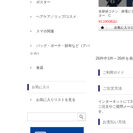
ポスター
名探偵コナン 静電ピ
ター C
ヘアケア／リップ/コスメ
¥1,100
(税込)
スマホ関連
バッグ・ポーチ・財布など（アパ
レル）
26件中1件～26件を
食器
ご利用ガイド
お気に入り
ご注文方法
お気に入りリストを見る
インターネットにて2
ご注文やご質問メー
す。
お支払い方法