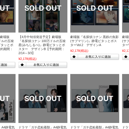
】劇場版
【4月中旬頃発送予定】劇場版
劇場版『名探偵コナン 黒鉄の魚影
劇場
ドルの五稜
『名探偵コナン 100万ドルの五稜
(サブマリン)』静電ピタッとポス
(サ
ピタッとポ
星(みちしるべ)』静電ピタッとポ
ターVol.2 デザインA
ター
予約期間：
スター デザインB【予約期間：
¥2,178
(税込)
¥2,1
2/14～3/3】
¥2,178
(税込)
A4静電気
ドラマ「ガチ恋粘着獣」A4静電気
ドラマ「ガチ恋粘着獣」A4静電気
ドラ