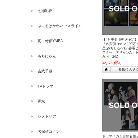
七瀬彩夏
ぷにるはかわいいスライム
【4月中旬頃発送予定
真・侍伝YAIBA
『名探偵コナン 100万
星(みちしるべ)』静電
スター デザインA【
もちにゃん
2/14～3/3】
¥2,178
(税込)
吉武千颯
TVドラマ
香水
シメトリア
名探偵コナン
ドラマ「ガチ恋粘着獣」