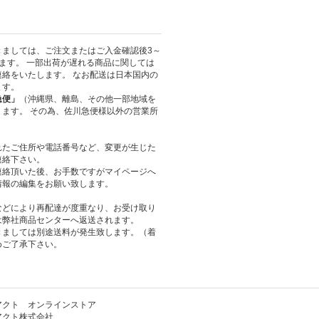
きましては、ご注文またはご入金確認後3～
ます。 一部出荷が遅れる商品に関しては
絡をいたします。 なお配送は日本国内の
ます。
急便」
（沖縄県、離島、その他一部地域を
ます。 その為、佐川急便様以外の営業所
れたご住所や電話番号など、変更が生じた
連絡下さい。
連絡頂いた後、お手数ですがマイページへ
情報の編集をお願い致します。
などにより再配達が度重なり、お受け取り
は弊社商品センターへ返送されます。
きましては別途送料が発生致します。（着
めご了承下さい。
アクト オンラインストア
アクト株式会社