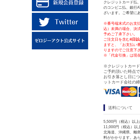
クレジットカード払、
のコンビニ払、銀行A
ざいます。ご希望に
※番号端末式のお支払
込）未満の場合、決済
予めご了承下さい。
ご注文日を含む
4日以
ますと、「お支払い
りますのでご注意下
※「代金引換」は現
※クレジットカード
ご予約頂いた時点で
お引き落とし日につ
ットカード会社の締
送料について
5,500円（税込）以
11,000円（税込）
北海道、沖縄県、離
料がかかります。あ