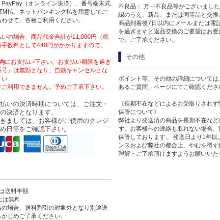
PayPay（オンライン決済）、番号端末式
不良品： 万一不良品等がございまし
TM払、ネットバンキング払を用意してご
認のうえ、新品、または同等品と交換
あわせて、各種ご利用ください。
商品到着後7日以内にメールまたは電
を過ぎますと返品交換のご要望はお受
いの場合、商品代金合計が11,000円（税
で、ご了承ください。
手数料として440円がかかりますので、
その他
内
にお支払い下さい。お支払い期限を過ぎ
番号」は無効となり、自動キャンセルとな
さい
ポイント等、その他の詳細については
在ご利用できません。予めご了承下さい。
あるご質問」ページにてご確認くださ
払いの決済時期については、ご注文・
《長期不在などによるお受取りされず
の決済となります。
保管について》
きましては、お客様がご使用のクレジ
弊社より発送済の商品を長期不在など
め日等をご確認下さい。
ず、お客様への連絡も取れない場合、
保管しております。 発送日より1年
ンスおよび弊社の都合上、やむを得ず
理解・ご了承頂けますようお願いいた
上は送料半額
以上は無料
島の場合、送料割引の対象外となり別途送
らかじめご了承ください。