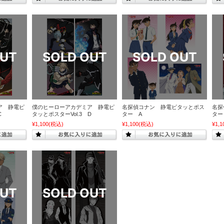
ア 静電ピ
僕のヒーローアカデミア 静電ピ
名探偵コナン 静電ピタッとポス
名探
C
タッとポスターVol.3 D
ター A
ター
¥1,100
(税込)
¥1,100
(税込)
¥1,1