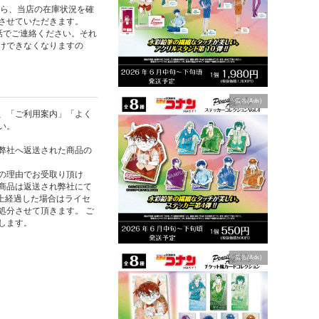
たら、当店の在庫状況を確
させていただきます。
話でご連絡ください。それ
けできなくなりますの
広告(Ads)
、「ご利用案内」「よく
い。
弊社へ返送された商品の
の理由でお受取り頂け
商品は返送され弊社にて
以上経過した場合はライセ
処分させて頂きます。 ご
します。
広告(Ads)