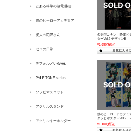
とある科学の超電磁砲T
僕のヒーローアカデミア
犯人の犯沢さん
名探偵コナン 静電ピ
ターVol.2 デザインB
¥1,650
(税込)
ゼロの日常
デフォルメいぬver.
PALE TONE series
ソフビマスコット
アクリルスタンド
僕のヒーローアカデミ
タッとポスターVol.2 
アクリルキーホルダー
¥1,100
(税込)