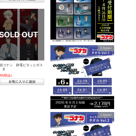
広告(Ads)
偵コナン 静電ピタッとポス
 B
00
(税込)
広告(Ads)