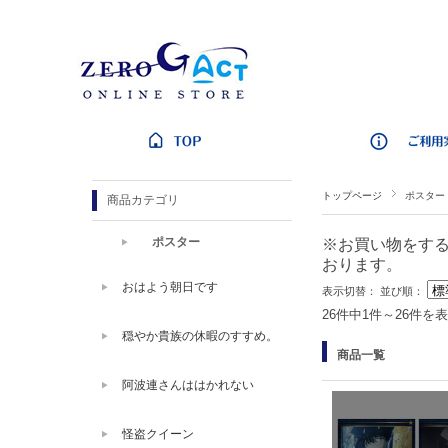
トップページ
ポスター
商品カテゴリ
ポスター
※お買い物をする際
おります。
おはよう朝日です
表示切替：
並び順：
26件中1件～26件を
穏やか貴族の休暇のすすめ。
商品一覧
阿波連さんははかれない
怪盗クイーン