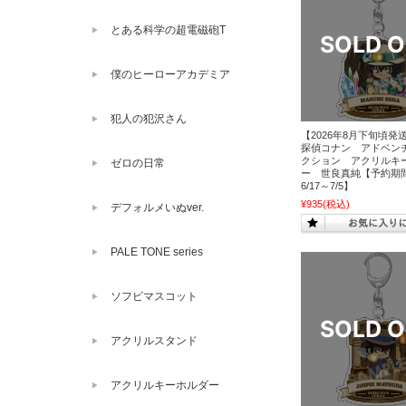
とある科学の超電磁砲T
僕のヒーローアカデミア
犯人の犯沢さん
【2026年8月下旬頃発
探偵コナン アドベン
クション アクリルキ
ゼロの日常
ー 世良真純【予約期間
6/17～7/5】
¥935
(税込)
デフォルメいぬver.
PALE TONE series
ソフビマスコット
アクリルスタンド
アクリルキーホルダー