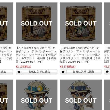
送予定】名
【2026年8月下旬頃発送予定】名
【2026年8月下旬頃発送予定】名
【2
チャーコレ
探偵コナン アドベンチャーコレ
探偵コナン アドベンチャーコレ
探偵
ンドウ風ア
クション ショーウィンドウ風ア
クション ショーウィンドウ風ア
クシ
新一【予約
クリルスタンド 毛利蘭【予約期
クリルスタンド 世良真純【予約
クリ
5】
間：2026年6/17～7/5】
期間：2026年6/17～7/5】
期間：
¥2,178
(税込)
¥2,178
(税込)
¥2,1