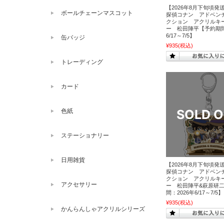
【2026年8月下旬頃発
ボールチェーンマスコット
探偵コナン アドベン
クション アクリルキ
ー 松田陣平【予約期間
6/17～7/5】
缶バッジ
¥935
(税込)
トレーディング
カード
色紙
ステーショナリー
日用雑貨
【2026年8月下旬頃発
探偵コナン アドベン
クション アクリルキ
アクセサリー
ー 松田陣平&萩原研
間：2026年6/17～7/5】
¥935
(税込)
かんらんしゃアクリルシリーズ