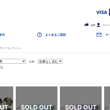
送料
マイペ
チャーコレクション
在庫：
表示