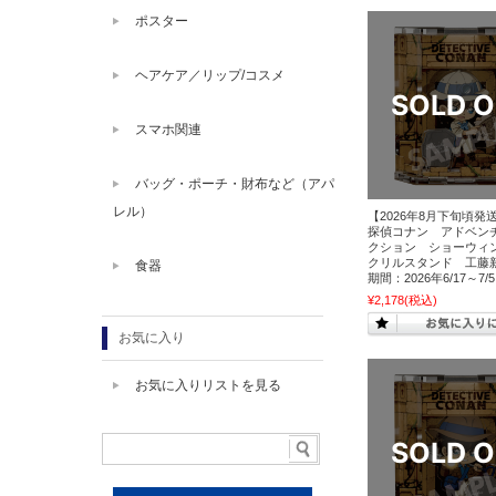
ポスター
ヘアケア／リップ/コスメ
スマホ関連
バッグ・ポーチ・財布など（アパ
レル）
【2026年8月下旬頃発
探偵コナン アドベン
クション ショーウィ
クリルスタンド 工藤
食器
期間：2026年6/17～7/
¥2,178
(税込)
お気に入り
お気に入りリストを見る