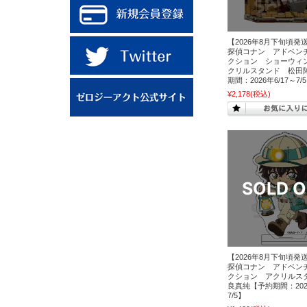
【2026年8月下旬頃発
探偵コナン アドベン
クション ショーウィ
クリルスタンド 松田
期間：2026年6/17～7/
¥2,178
(税込)
【2026年8月下旬頃発
探偵コナン アドベン
クション アクリルス
良真純【予約期間：2026
7/5】