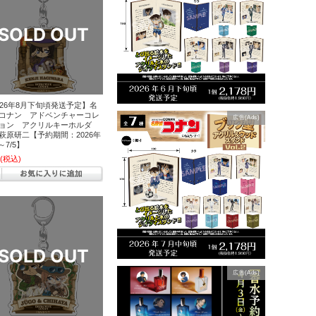
026年8月下旬頃発送予定】名
コナン アドベンチャーコレ
広告(Ads)
ョン アクリルキーホルダ
萩原研二【予約期間：2026年
7～7/5】
(税込)
広告(Ads)