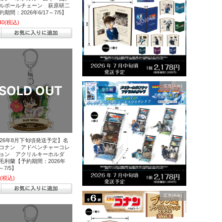
ルボールチェーン 萩原研二
期間：2026年6/17～7/5】
40
(税込)
広告(Ads)
026年8月下旬頃発送予定】名
コナン アドベンチャーコレ
ョン アクリルキーホルダ
毛利蘭【予約期間：2026年
7～7/5】
(税込)
広告(Ads)