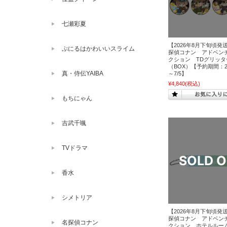
七瀬彩夏
【2026年8月下旬頃発
ぷにるはかわいいスライム
探偵コナン アドベン
クション TDグリッ
（BOX）【予約期間：20
真・侍伝YAIBA
～7/5】
¥4,840
(税込)
もちにゃん
吉武千颯
TVドラマ
香水
シメトリア
【2026年8月下旬頃発
探偵コナン アドベン
名探偵コナン
クション ホテルルー