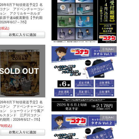
026年8月下旬頃発送予定】名
コナン アドベンチャーコレ
ョン アクリルキーホルダ
萩原千速&横溝重悟【予約期
026年6/17～7/5】
(税込)
広告(Ads)
026年8月下旬頃発送予定】名
コナン アドベンチャーコレ
ョン ショーウィンドウ風ア
ルスタンド 江戸川コナン
広告(Ads)
期間：2026年6/17～7/5】
78
(税込)