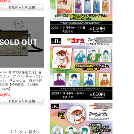
00
(税込)
広告(Ads)
026年8月中旬頃発送予定】名
コナン アドベンチャーコレ
ョン サコッシュ 萩原千速
溝重悟【予約期間：2026年
0～6/28】
00
(税込)
広告(Ads)
1
2
次へ
最後へ