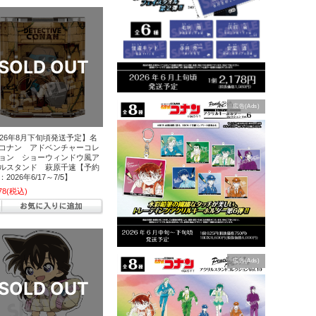
広告(Ads)
026年8月下旬頃発送予定】名
コナン アドベンチャーコレ
ョン ショーウィンドウ風ア
ルスタンド 萩原千速【予約
2026年6/17～7/5】
78
(税込)
広告(Ads)