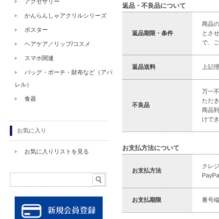
アクセサリー
返品・不良品について
かんらんしゃアクリルシリーズ
商品
ポスター
返品期限・条件
とさ
で、
ヘアケア／リップ/コスメ
スマホ関連
返品送料
上記
バッグ・ポーチ・財布など（アパ
レル）
万一
食器
ただ
不良品
商品
けで
お気に入り
お支払方法について
お気に入りリストを見る
クレ
お支払方法
Pay
お支払期限
番号