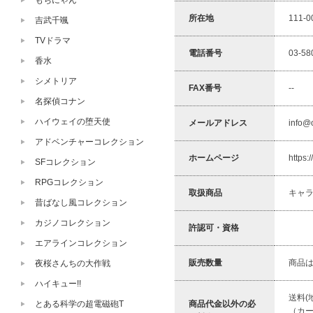
もちにゃん
所在地
111-
吉武千颯
TVドラマ
電話番号
03-58
香水
シメトリア
FAX番号
--
名探偵コナン
ハイウェイの堕天使
メールアドレス
info@
アドベンチャーコレクション
ホームページ
https:
SFコレクション
RPGコレクション
取扱商品
キャ
昔ばなし風コレクション
カジノコレクション
許認可・資格
エアラインコレクション
販売数量
商品
夜桜さんちの大作戦
ハイキュー!!
送料(
とある科学の超電磁砲T
商品代金以外の必
（カ