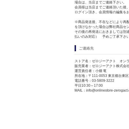
場合は、当店までご連絡下さい。
会員様は当店までご連絡頂いた後
ログイン頂き、会員情報の編集を
※商品発送後、不在などにより再
を頂けなかった場合は弊社商品セ
その後の再発送におきましては別
払いのみ対応） 予めご了承下さ
ご連絡先
ストア名：ゼロジーアクト オン
販売業者：ゼロジーアクト株式会
運営責任者：小畑 竜
所在地：〒111-0053 東京都台東区
電話番号：03-5809-3222
平日10:30～17:00
MAIL：
info@onlinestore-zerogact