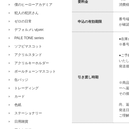
要料金
僕のヒーローアカデミア
消費税
犯人の犯沢さん
番号
ゼロの日常
申込の有効期限
が確
デフォルメいぬver.
PALE TONE series
●在庫
※番
ソフビマスコット
アクリルスタンド
●ご予
いた
アクリルキーホルダー
発送
ボールチェーンマスコット
引き渡し時期
缶バッジ
※商
トレーディング
ーへ
その
カード
尚、
色紙
発送
ステーショナリー
ご理
日用雑貨