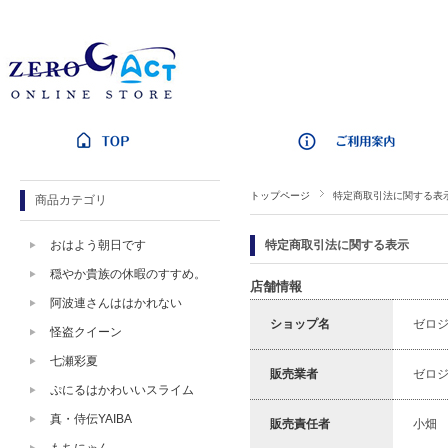
トップページ
特定商取引法に関する表
商品カテゴリ
おはよう朝日です
特定商取引法に関する表示
穏やか貴族の休暇のすすめ。
店舗情報
阿波連さんははかれない
ショップ名
ゼロ
怪盗クイーン
七瀬彩夏
販売業者
ゼロ
ぷにるはかわいいスライム
真・侍伝YAIBA
販売責任者
小畑