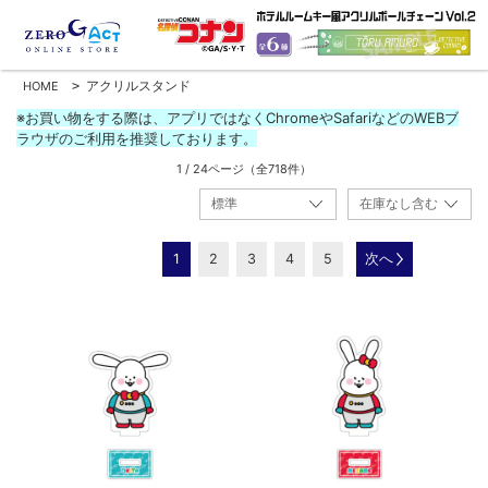
アクリルスタンド
HOME
>
※お買い物をする際は、アプリではなくChromeやSafariなどのWEBブ
ラウザのご利用を推奨しております。
1 / 24ページ
（全718件）
1
2
3
4
5
次へ