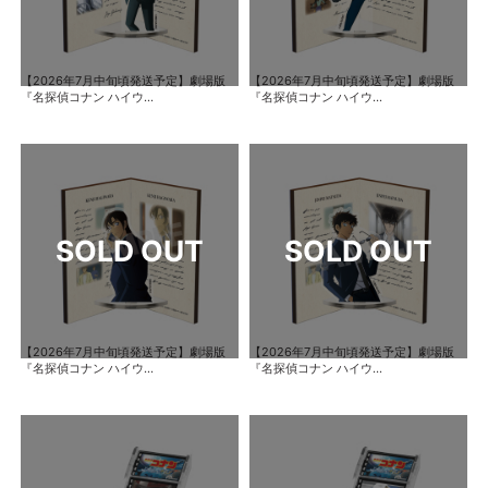
【2026年7月中旬頃発送予定】劇場版
【2026年7月中旬頃発送予定】劇場版
『名探偵コナン ハイウ...
『名探偵コナン ハイウ...
【2026年7月中旬頃発送予定】劇場版
【2026年7月中旬頃発送予定】劇場版
『名探偵コナン ハイウ...
『名探偵コナン ハイウ...