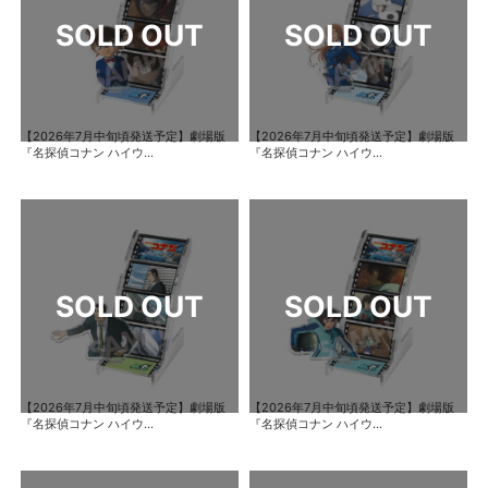
【2026年7月中旬頃発送予定】劇場版
【2026年7月中旬頃発送予定】劇場版
『名探偵コナン ハイウ...
『名探偵コナン ハイウ...
【2026年7月中旬頃発送予定】劇場版
【2026年7月中旬頃発送予定】劇場版
『名探偵コナン ハイウ...
『名探偵コナン ハイウ...