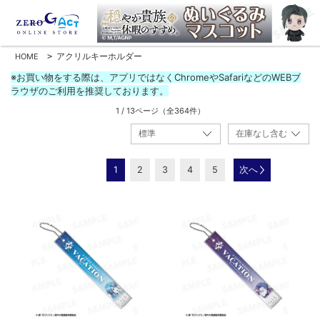
アクリルキーホルダー
HOME
>
※お買い物をする際は、アプリではなくChromeやSafariなどのWEBブ
ラウザのご利用を推奨しております。
1 / 13ページ
（全364件）
1
2
3
4
5
次へ