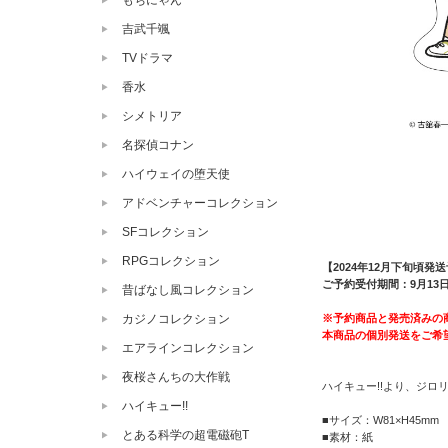
もちにゃん
吉武千颯
TVドラマ
香水
シメトリア
名探偵コナン
ハイウェイの堕天使
アドベンチャーコレクション
SFコレクション
RPGコレクション
【2024年12月下旬頃発
ご予約受付期間：9月13日（
昔ばなし風コレクション
※予約商品と発売済みの
カジノコレクション
本商品の個別発送をご希
エアラインコレクション
夜桜さんちの大作戦
ハイキュー!!より、ジロリ
ハイキュー!!
■サイズ：W81×H45mm
とある科学の超電磁砲T
■素材：紙