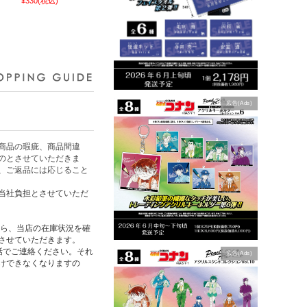
¥330
(税込)
広告(Ads)
商品の瑕疵、商品間違
のとさせていただきま
、ご返品には応じること
当社負担とさせていただ
たら、当店の在庫状況を確
させていただきます。
話でご連絡ください。それ
広告(Ads)
けできなくなりますの