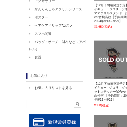
アクセサリー
【12月下旬頃発送予定
かんらんしゃアクリルシリーズ
イキュー!! ジロリ ジ
マアクリルスタンド 
ver音駒高校【予約期
ポスター
2024年9/13～9/29】
ヘアケア／リップ/コスメ
¥1,650
(税込)
スマホ関連
バッグ・ポーチ・財布など（アパ
レル）
食器
お気に入り
【12月下旬頃発送予定
イキュー!! ジロリ ダ
お気に入りリストを見る
ットステッカー試合ver.
永招平)【予約期間：20
年9/13～9/29】
¥330
(税込)