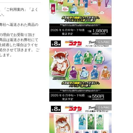
、「ご利用案内」「よく
い。
弊社へ返送された商品の
の理由でお受取り頂け
商品は返送され弊社にて
広告(Ads)
以上経過した場合はライセ
処分させて頂きます。 ご
します。
広告(Ads)