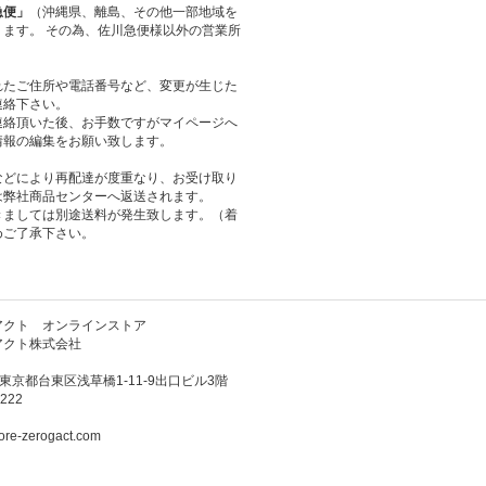
急便」
（沖縄県、離島、その他一部地域を
ます。 その為、佐川急便様以外の営業所
れたご住所や電話番号など、変更が生じた
連絡下さい。
連絡頂いた後、お手数ですがマイページへ
情報の編集をお願い致します。
などにより再配達が度重なり、お受け取り
は弊社商品センターへ返送されます。
きましては別途送料が発生致します。（着
めご了承下さい。
アクト オンラインストア
アクト株式会社
3 東京都台東区浅草橋1-11-9出口ビル3階
222
ore-zerogact.com