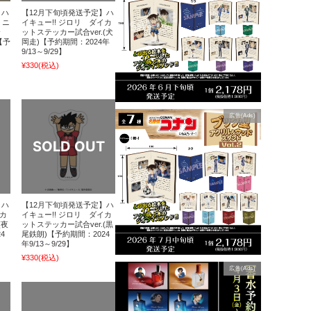
】ハ
【12月下旬頃発送予定】ハ
ミニ
イキュー!! ジロリ ダイカ
合
ットステッカー試合ver.(犬
【予
岡走)【予約期間：2024年
9/13～9/29】
¥330
(税込)
広告(Ads)
】ハ
【12月下旬頃発送予定】ハ
イカ
イキュー!! ジロリ ダイカ
(夜
ットステッカー試合ver.(黒
4
尾鉄朗)【予約期間：2024
年9/13～9/29】
¥330
(税込)
広告(Ads)