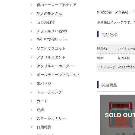
僕のヒーローアカデミア
(C)古舘春一／集英社・
犯人の犯沢さん
ゼロの日常
※画像はイメージです。
デフォルメいぬver.
商品仕様
PALE TONE series
ソフビマスコット
製品名:
ハイキュー!
アクリルスタンド
型番:
NTV-446
アクリルキーホルダー
ＪＡＮコード:
453377376
ボールチェーンマスコット
缶バッジ
関連商品
トレーディング
カード
色紙
ステーショナリー
日用雑貨