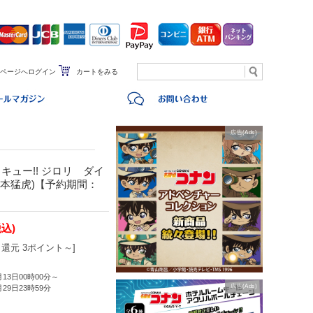
ページへログイン
カートをみる
広告(Ads)
キュー!! ジロリ ダイ
山本猛虎)【予約期間：
税込)
還元 3ポイント～]
月13日00時00分～
広告(Ads)
月29日23時59分