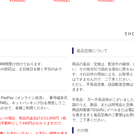
¥330
(税込)
¥330
(税込)
¥330
(税込)
返品交換について
4時間受け付けております。
商品の返品・交換は、配送中の破損、
ルの対応は、土日祝日を除く平日のみで
い、その他当社で認める場合に限るも
す。それ以外の理由による、お取替え
はできませんので、ご了承ください。
ただし、不良品交換、誤品配送交換は
きます。
PayPay（オンライン決済）、番号端末式
不良品： 万一不良品等がございまし
TM払、ネットバンキング払を用意してご
認のうえ、新品、または同等品と交換
あわせて、各種ご利用ください。
商品到着後7日以内にメールまたは電
を過ぎますと返品交換のご要望はお受
いの場合、商品代金合計が11,000円（税
で、ご了承ください。
手数料として440円がかかりますので、
その他
内
にお支払い下さい。お支払い期限を過ぎ