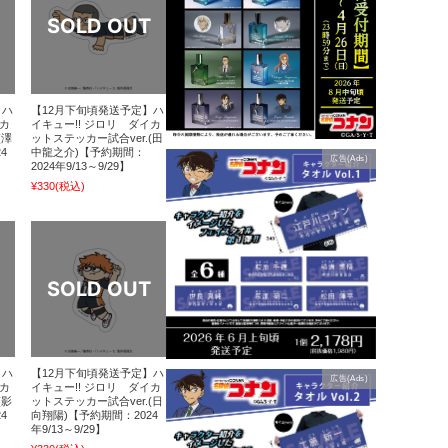
】ハ
【12月下旬頃発送予定】ハ
イカ
イキュー!! ジロリ ダイカ
(澤
ットステッカー試合ver.(田
4
中龍之介)【予約期間：
広告(Ads)
2024年9/13～9/29】
¥330
(税込)
】ハ
【12月下旬頃発送予定】ハ
広告(Ads)
イカ
イキュー!! ジロリ ダイカ
(影
ットステッカー試合ver.(日
4
向翔陽)【予約期間：2024
年9/13～9/29】