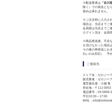
※配送業者は
「佐川
除く）での発送となり
留めは承れません。
※ご注文時に入力さ
場合は、当店までご
会員様は当店までご
ログイン頂き、会員
※商品発送後、不在
を頂けなかった場合
その後の再発送にお
払いのみ対応） 予
ご連絡先
ストア名：ゼロジー
販売業者：ゼロジー
運営責任者：小畑 竜
所在地：〒111-005
電話番号：03-5809-3
平日10:30～17:00
MAIL：
info@onlinest