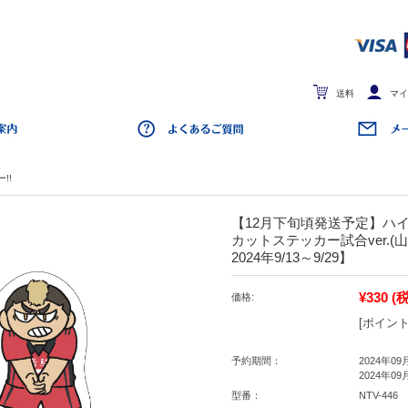
送料
マイ
!!
【12月下旬頃発送予定】ハイ
カットステッカー試合ver.(
2024年9/13～9/29】
¥330
(
価格:
[ポイント
予約期間：
2024年09
2024年09
型番：
NTV-446