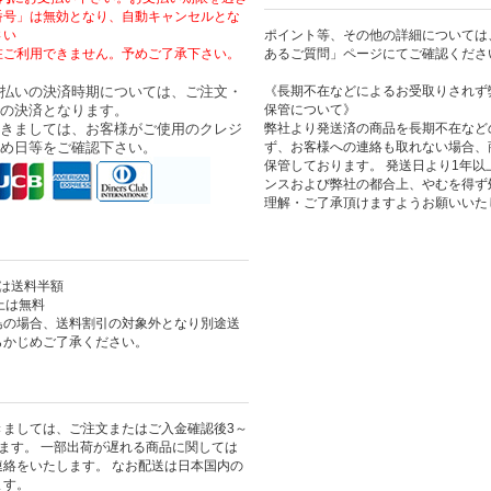
番号」は無効となり、自動キャンセルとな
さい
ポイント等、その他の詳細については
在ご利用できません。予めご了承下さい。
あるご質問」ページにてご確認くださ
払いの決済時期については、ご注文・
《長期不在などによるお受取りされず
の決済となります。
保管について》
きましては、お客様がご使用のクレジ
弊社より発送済の商品を長期不在など
め日等をご確認下さい。
ず、お客様への連絡も取れない場合、
保管しております。 発送日より1年
ンスおよび弊社の都合上、やむを得ず
理解・ご了承頂けますようお願いいた
上は送料半額
以上は無料
島の場合、送料割引の対象外となり別途送
らかじめご了承ください。
きましては、ご注文またはご入金確認後3～
ます。 一部出荷が遅れる商品に関しては
絡をいたします。 なお配送は日本国内の
ます。