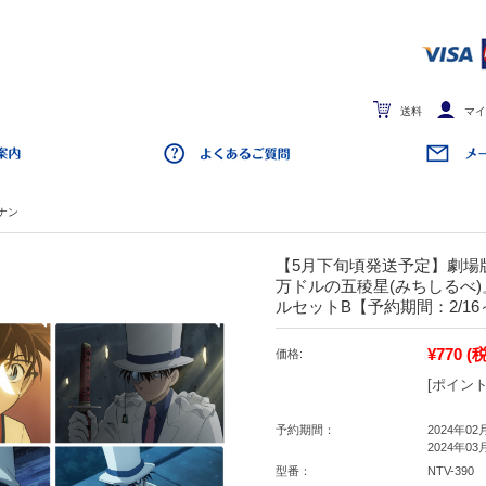
送料
マイ
ナン
【5月下旬頃発送予定】劇場版
万ドルの五稜星(みちしるべ
ルセットB【予約期間：2/16～
¥770
(
価格:
[ポイント
予約期間：
2024年02
2024年03
型番：
NTV-390