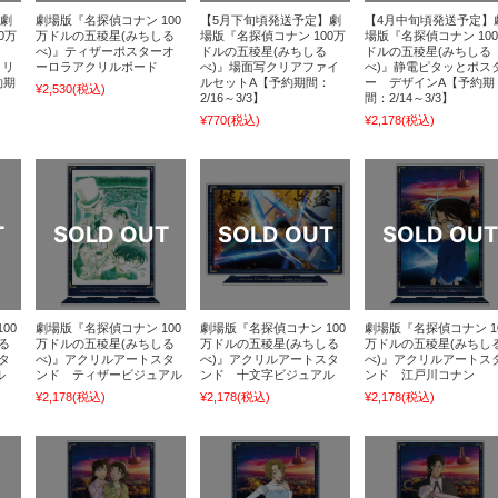
】劇
劇場版『名探偵コナン 100
【5月下旬頃発送予定】劇
【4月中旬頃発送予定】
0万
万ドルの五稜星(みちしる
場版『名探偵コナン 100万
場版『名探偵コナン 10
べ)』ティザーポスターオ
ドルの五稜星(みちしる
ドルの五稜星(みちしる
クリ
ーロラアクリルボード
べ)』場面写クリアファイ
べ)』静電ピタッとポス
約期
ルセットA【予約期間：
ー デザインA【予約期
¥2,530
(税込)
2/16～3/3】
間：2/14～3/3】
¥770
(税込)
¥2,178
(税込)
00
劇場版『名探偵コナン 100
劇場版『名探偵コナン 100
劇場版『名探偵コナン 1
る
万ドルの五稜星(みちしる
万ドルの五稜星(みちしる
万ドルの五稜星(みちし
タ
べ)』アクリルアートスタ
べ)』アクリルアートスタ
べ)』アクリルアートス
ル
ンド ティザービジュアル
ンド 十文字ビジュアル
ンド 江戸川コナン
¥2,178
(税込)
¥2,178
(税込)
¥2,178
(税込)