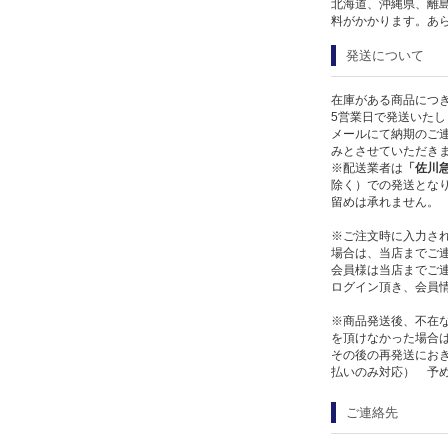
北海道、沖縄県、離
料がかかります。あ
発送について
在庫がある商品につ
5営業日で発送いたし
メールにて納期のご連
みとさせていただき
※配送業者は
「佐川
除く）での発送となり
留めは承れません。
※ご注文時に入力さ
場合は、当店までご
会員様は当店までご
ログイン頂き、会員
※商品発送後、不在
を頂けなかった場合
その後の再発送にお
払いのみ対応） 予
ご連絡先