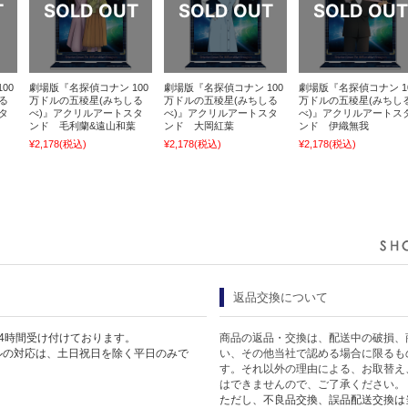
00
劇場版『名探偵コナン 100
劇場版『名探偵コナン 100
劇場版『名探偵コナン 1
る
万ドルの五稜星(みちしる
万ドルの五稜星(みちしる
万ドルの五稜星(みちし
タ
べ)』アクリルアートスタ
べ)』アクリルアートスタ
べ)』アクリルアートス
ンド 毛利蘭&遠山和葉
ンド 大岡紅葉
ンド 伊織無我
¥2,178
(税込)
¥2,178
(税込)
¥2,178
(税込)
返品交換について
4時間受け付けております。
商品の返品・交換は、配送中の破損、
ルの対応は、土日祝日を除く平日のみで
い、その他当社で認める場合に限るも
す。それ以外の理由による、お取替え
はできませんので、ご了承ください。
ただし、不良品交換、誤品配送交換は