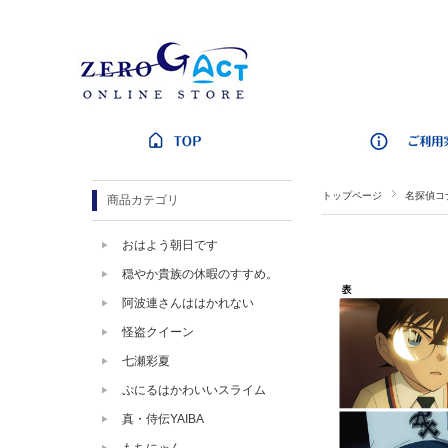
トップページ
名探偵コ
商品カテゴリ
おはよう朝日です
穏やか貴族の休暇のすすめ。
阿波連さんははかれない
怪盗クイーン
七瀬彩夏
ぷにるはかわいいスライム
真・侍伝YAIBA