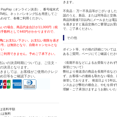
きます。
PayPay（オンライン決済）、番号端末式
不良品： 万一不良品等がございまし
TM払、ネットバンキング払を用意してご
認のうえ、新品、または同等品と交換
あわせて、各種ご利用ください。
商品到着後7日以内にメールまたは電
を過ぎますと返品交換のご要望はお受
いの場合、商品代金合計が11,000円（税
で、ご了承ください。
手数料として440円がかかりますので、
その他
内
にお支払い下さい。お支払い期限を過ぎ
番号」は無効となり、自動キャンセルとな
さい
ポイント等、その他の詳細については
在ご利用できません。予めご了承下さい。
あるご質問」ページにてご確認くださ
払いの決済時期については、ご注文・
《長期不在などによるお受取りされず
の決済となります。
保管について》
きましては、お客様がご使用のクレジ
弊社より発送済の商品を長期不在など
め日等をご確認下さい。
ず、お客様への連絡も取れない場合、
保管しております。 発送日より1年
ンスおよび弊社の都合上、やむを得ず
理解・ご了承頂けますようお願いいた
上は送料半額
以上は無料