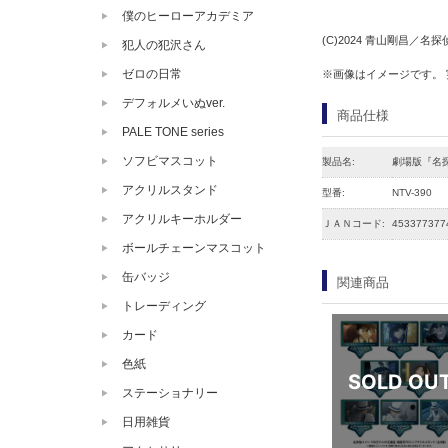
僕のヒーローアカデミア
(C)2024 青山剛昌／
犯人の犯沢さん
ゼロの日常
※画像はイメージです。
デフォルメいぬver.
商品仕様
PALE TONE series
ソフビマスコット
製品名:
劇場版『名探
アクリルスタンド
型番:
NTV-390
アクリルキーホルダー
ＪＡＮコード:
453377377
ボールチェーンマスコット
缶バッジ
関連商品
トレーディング
カード
色紙
ステーショナリー
日用雑貨