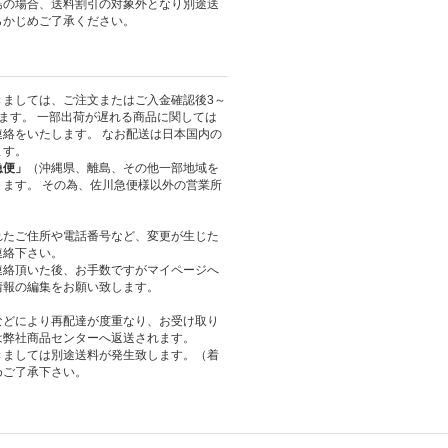
島の場合、送料割引の対象外となり別途送
らかじめご了承ください。
きましては、ご注文またはご入金確認後3～
ます。 一部出荷が遅れる商品に関しては
絡をいたします。 なお配送は日本国内の
ます。
急便」
（沖縄県、離島、その他一部地域を
ます。 その為、佐川急便様以外の営業所
れたご住所や電話番号など、変更が生じた
連絡下さい。
連絡頂いた後、お手数ですがマイページへ
情報の編集をお願い致します。
などにより再配達が度重なり、お受け取り
は弊社商品センターへ返送されます。
きましては別途送料が発生致します。（着
めご了承下さい。