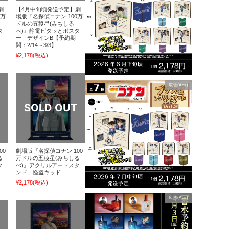
劇
【4月中旬頃発送予定】劇
0万
場版『名探偵コナン 100万
ドルの五稜星(みちしる
タ
べ)』静電ピタッとポスタ
ー デザインB【予約期
間：2/14～3/3】
¥2,178
(税込)
広告(Ads)
00
劇場版『名探偵コナン 100
る
万ドルの五稜星(みちしる
タ
べ)』アクリルアートスタ
ンド 怪盗キッド
¥2,178
(税込)
広告(Ads)