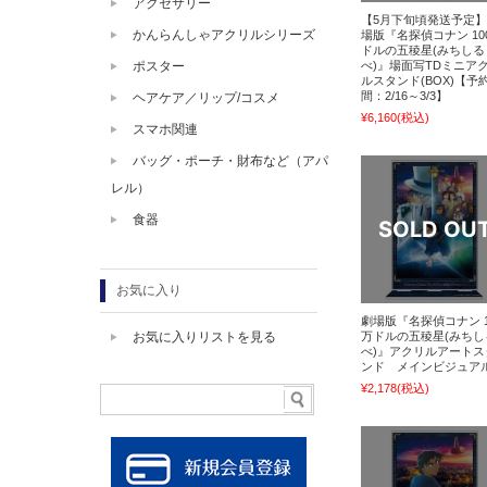
アクセサリー
【5月下旬頃発送予定
かんらんしゃアクリルシリーズ
場版『名探偵コナン 10
ドルの五稜星(みちしる
べ)』場面写TDミニア
ポスター
ルスタンド(BOX)【予
間：2/16～3/3】
ヘアケア／リップ/コスメ
¥6,160
(税込)
スマホ関連
バッグ・ポーチ・財布など（アパ
レル）
食器
お気に入り
劇場版『名探偵コナン 1
万ドルの五稜星(みちし
お気に入りリストを見る
べ)』アクリルアートス
ンド メインビジュア
¥2,178
(税込)