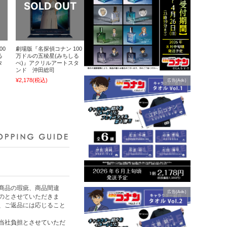
00
劇場版『名探偵コナン 100
る
万ドルの五稜星(みちしる
タ
べ)』アクリルアートスタ
ンド 沖田総司
¥2,178
(税込)
広告(Ads)
商品の瑕疵、商品間違
広告(Ads)
のとさせていただきま
、ご返品には応じること
当社負担とさせていただ