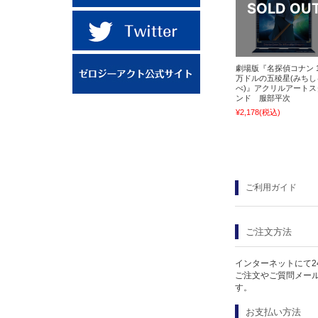
劇場版『名探偵コナン 1
万ドルの五稜星(みちし
べ)』アクリルアートス
ンド 服部平次
¥2,178
(税込)
ご利用ガイド
ご注文方法
インターネットにて2
ご注文やご質問メー
す。
お支払い方法