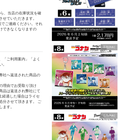
たら、当店の在庫状況を確
させていただきます。
話でご連絡ください。それ
けできなくなりますの
広告(Ads)
、「ご利用案内」「よく
い。
弊社へ返送された商品の
の理由でお受取り頂け
商品は返送され弊社にて
以上経過した場合はライセ
処分させて頂きます。 ご
します。
広告(Ads)