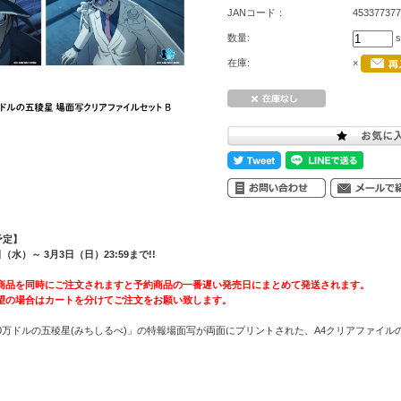
JANコード：
453377377
数量:
s
在庫:
×
予定】
水）～ 3月3日（日）23:59まで!!
商品を同時にご注文されますと予約商品の一番遅い発売日にまとめて発送されます。
望の場合はカートを分けてご注文をお願い致します。
0万ドルの五稜星(みちしるべ)」の特報場面写が両面にプリントされた、A4クリアファイル