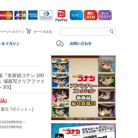
ページへログイン
カートをみる
広告(Ads)
『名探偵コナン 100
)』場面写クリアファイ
3/3】
税込)
還元 7ポイント～]
月16日00時00分～
広告(Ads)
月03日23時59分