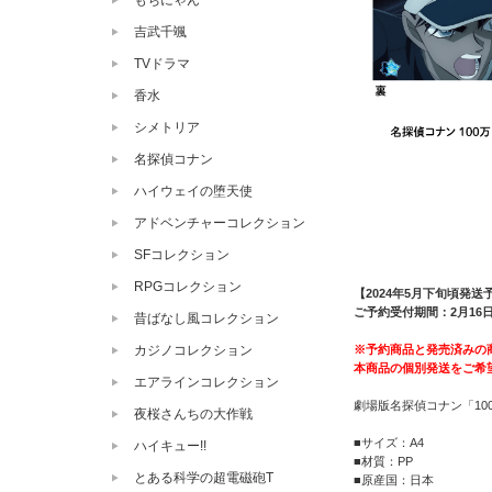
もちにゃん
吉武千颯
TVドラマ
香水
シメトリア
名探偵コナン
ハイウェイの堕天使
アドベンチャーコレクション
SFコレクション
RPGコレクション
【2024年5月下旬頃発送
ご予約受付期間：2月16日（
昔ばなし風コレクション
※予約商品と発売済みの
カジノコレクション
本商品の個別発送をご希
エアラインコレクション
劇場版名探偵コナン「10
夜桜さんちの大作戦
■サイズ：A4
ハイキュー!!
■材質：PP
とある科学の超電磁砲T
■原産国：日本