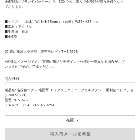
全6種類のブランドパッケージで、BOXでのご購入で全種類が揃う仕様となっ
ております。
■サイズ：（本体）W48×H35mm / （台座）W35×H28mm
■素材：アクリル
■生産国：日本
■全6種
(C)青山剛昌／小学館・読売テレビ・TMS 1996
※画像はイメージです。 実際の商品とデザイン・仕様が一部異なる場合がござ
いますので予めご了承ください。
商品仕様
製品名: 名探偵コナン 場面写TDメタリックミニアクリルスタンド 毛利蘭コレクショ
ン vol.5(BOX)
型番: NTV-475
ＪＡＮコード: 4533773779294
在庫
×