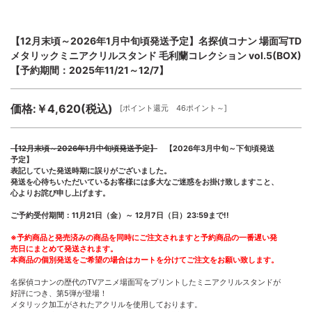
【12月末頃～2026年1月中旬頃発送予定】名探偵コナン 場面写TD
メタリックミニアクリルスタンド 毛利蘭コレクション vol.5(BOX)
【予約期間：2025年11/21～12/7】
価格:￥4,620(税込)
[ポイント還元 46ポイント～]
【12月末頃～2026年1月中旬頃発送予定】
【2026年3月中旬～下旬頃発送
予定】
表記していた発送時期に誤りがございました。
発送を心待ちいただいているお客様には多大なご迷惑をお掛け致しますこと、
心よりお詫び申し上げます。
ご予約受付期間：11月21日（金）～ 12月7日（日）23:59まで!!
※予約商品と発売済みの商品を同時にご注文されますと予約商品の一番遅い発
売日にまとめて発送されます。
本商品の個別発送をご希望の場合はカートを分けてご注文をお願い致します。
名探偵コナンの歴代のTVアニメ場面写をプリントしたミニアクリルスタンドが
好評につき、第5弾が登場！
メタリック加工がされたアクリルを使用しております。