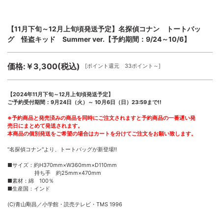
【11月下旬～12月上旬頃発送予定】名探偵コナン トートバッ
グ 怪盗キッド Summer ver.【予約期間：9/24～10/6】
価格:￥3,300(税込)
[ポイント還元 33ポイント～]
【2024年11月下旬～12月上旬頃発送予定】
ご予約受付期間：9月24日（火）～ 10月6日（日）23:59まで!!
※予約商品と発売済みの商品を同時にご注文されますと予約商品の一番遅い発
売日にまとめて発送されます。
本商品の個別発送をご希望の場合はカートを分けてご注文をお願い致します。
"名探偵コナン"より、トートバッグが新登場!!
■サイズ：約H370mm×W360mm×D110mm
持ち手 約25mm×470mm
■素材：綿 100％
■生産国：インド
(C)青山剛昌／小学館・読売テレビ・TMS 1996