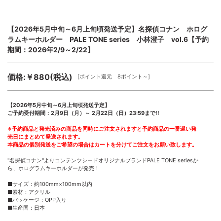
【2026年5月中旬～6月上旬頃発送予定】名探偵コナン ホログ
ラムキーホルダー PALE TONE series 小林澄子 vol.6【予約
期間：2026年2/9～2/22】
価格:￥880(税込)
[ポイント還元 8ポイント～]
【2026年5月中旬～6月上旬頃発送予定】
ご予約受付期間：2月9日（月）～ 2月22日（日）23:59まで!!
※予約商品と発売済みの商品を同時にご注文されますと予約商品の一番遅い発
売日にまとめて発送されます。
本商品の個別発送をご希望の場合はカートを分けてご注文をお願い致します。
"名探偵コナン"よりコンテンツシードオリジナルブランドPALE TONE seriesか
ら、ホログラムキーホルダーが発売！
■サイズ：約100mm×100mm以内
■素材：アクリル
■パッケージ：OPP入り
■生産国：日本