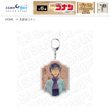
HOME
>
名探偵コナン