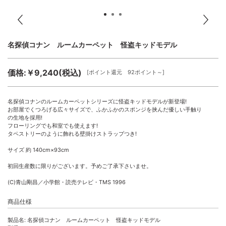
名探偵コナン ルームカーペット 怪盗キッドモデル
価格:￥9,240(税込)
[ポイント還元 92ポイント～]
名探偵コナンのルームカーペットシリーズに怪盗キッドモデルが新登場!
お部屋でくつろげる広々サイズで、ふかふかのスポンジを挟んだ優しい手触り
の生地を採用!
フローリングでも和室でも使えます!
タペストリーのように飾れる壁掛けストラップつき!
サイズ 約 140cm×93cm
初回生産数に限りがございます。予めご了承下さいませ。
(C)青山剛昌／小学館・読売テレビ・TMS 1996
商品仕様
製品名: 名探偵コナン ルームカーペット 怪盗キッドモデル