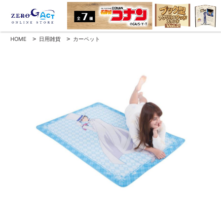
HOME
>
日用雑貨
>
カーペット