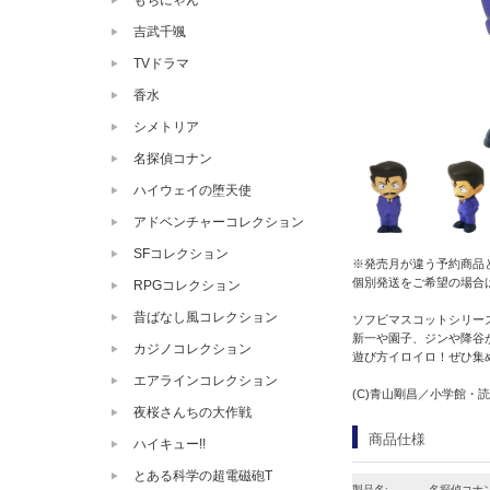
もちにゃん
吉武千颯
TVドラマ
香水
シメトリア
名探偵コナン
ハイウェイの堕天使
アドベンチャーコレクション
SFコレクション
※発売月が違う予約商品
個別発送をご希望の場合
RPGコレクション
昔ばなし風コレクション
ソフビマスコットシリー
新一や園子、ジンや降谷
カジノコレクション
遊び方イロイロ！ぜひ集
エアラインコレクション
(C)青山剛昌／小学館・読売
夜桜さんちの大作戦
商品仕様
ハイキュー!!
とある科学の超電磁砲T
製品名:
名探偵コナン