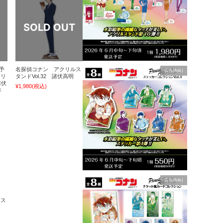
予
名探偵コナン アクリルス
広告(Ads)
クリ
タンドVol.32 諸伏高明
諸伏
¥1,980
(税込)
年
広告(Ads)
マス