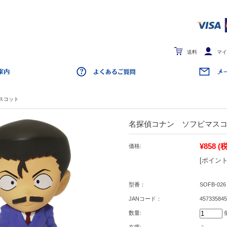
送料
マイ
スコット
名探偵コナン ソフビマスコッ
¥858
(
価格:
[ポイント
型番：
SOFB-026
JANコード：
457335845
数量: