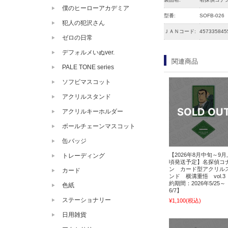
僕のヒーローアカデミア
型番:
SOFB-026
犯人の犯沢さん
ＪＡＮコード:
457335845
ゼロの日常
デフォルメいぬver.
関連商品
PALE TONE series
ソフビマスコット
アクリルスタンド
アクリルキーホルダー
ボールチェーンマスコット
缶バッジ
【2026年8月中旬～9
トレーディング
頃発送予定】名探偵コ
ン カード型アクリル
カード
ンド 横溝重悟 vol.3
約期間：2026年5/25～
色紙
6/7】
ステーショナリー
¥1,100
(税込)
日用雑貨