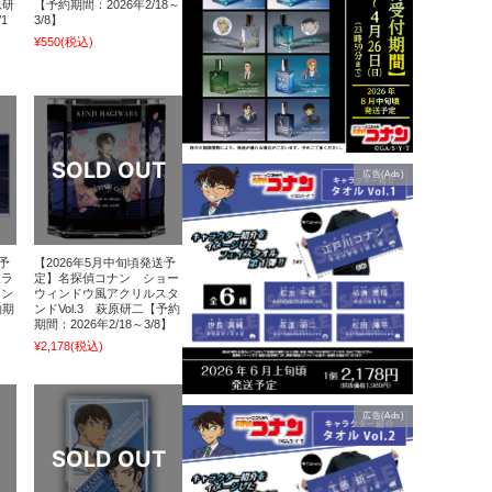
原研
【予約期間：2026年2/18～
1
3/8】
¥550
(税込)
広告(Ads)
予
【2026年5月中旬頃発送予
ャラ
定】名探偵コナン ショー
タン
ウィンドウ風アクリルスタ
約期
ンドVol.3 萩原研二【予約
期間：2026年2/18～3/8】
¥2,178
(税込)
広告(Ads)