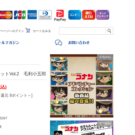
ページへログイン
カートをみる
広告(Ads)
トVol.2 毛利小五郎
税込)
還元 8ポイント～]
5267
広告(Ads)
個