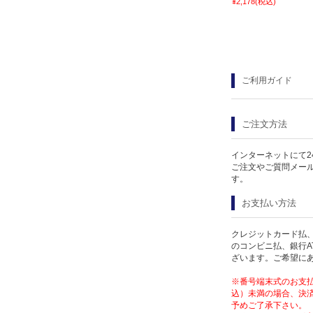
¥2,178
(税込)
ご利用ガイド
ご注文方法
インターネットにて2
ご注文やご質問メー
す。
お支払い方法
クレジットカード払、
のコンビニ払、銀行A
ざいます。ご希望に
※番号端末式のお支払
込）未満の場合、決済
予めご了承下さい。