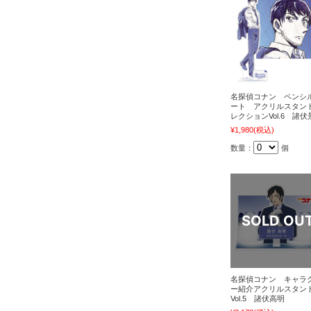
名探偵コナン ペンシ
ート アクリルスタン
レクションVol.6 諸伏
¥1,980
(税込)
数量：
個
名探偵コナン キャラ
ー紹介アクリルスタン
Vol.5 諸伏高明