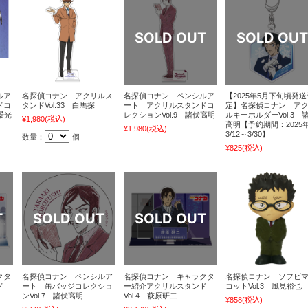
ルア
名探偵コナン アクリルス
名探偵コナン ペンシルア
【2025年5月下旬頃発送
ドコ
タンドVol.33 白馬探
ート アクリルスタンドコ
定】名探偵コナン ア
景光
レクションVol.9 諸伏高明
ルキーホルダーVol.3 
¥1,980
(税込)
高明【予約期間：2025
¥1,980
(税込)
3/12～3/30】
数量：
個
¥825
(税込)
クタ
名探偵コナン ペンシルア
名探偵コナン キャラクタ
名探偵コナン ソフビ
ド
ート 缶バッジコレクショ
ー紹介アクリルスタンド
コットVol.3 風見裕也
ンVol.7 諸伏高明
Vol.4 萩原研二
¥858
(税込)