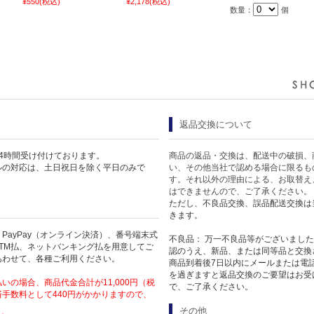
¥550
(税込)
¥2,178
(税込)
数量：
個
返品交換について
4時間受け付けております。
商品の返品・交換は、配送中の破損、
ルの対応は、土日祝日を除く平日のみで
い、その他当社で認める場合に限るも
す。それ以外の理由による、お取替え
はできませんので、ご了承ください。
ただし、不良品交換、誤品配送交換は
きます。
PayPay（オンライン決済）、番号端末式
不良品： 万一不良品等がございまし
TM払、ネットバンキング払を用意してご
認のうえ、新品、または同等品と交換
あわせて、各種ご利用ください。
商品到着後7日以内にメールまたは電
を過ぎますと返品交換のご要望はお受
いの場合、商品代金合計が11,000円（税
で、ご了承ください。
手数料として440円がかかりますので、
その他