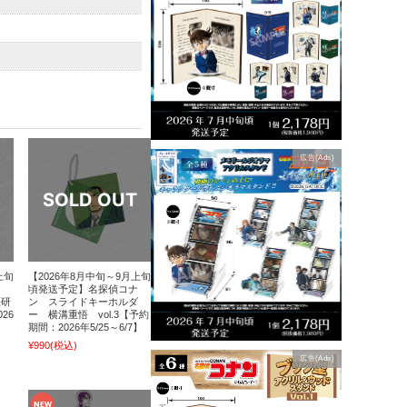
広告(Ads)
上旬
【2026年8月中旬～9月上旬
ナ
頃発送予定】名探偵コナ
原研
ン スライドキーホルダ
26
ー 横溝重悟 vol.3【予約
期間：2026年5/25～6/7】
¥990
(税込)
広告(Ads)