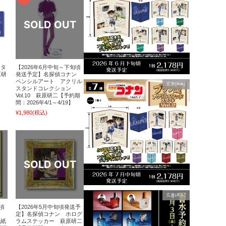
クタ
【2026年6月中旬～下旬頃
原研
発送予定】名探偵コナン
ペンシルアート アクリル
広告(Ads)
スタンドコレクション
Vol.10 萩原研二【予約期
間：2026年4/1～4/19】
¥1,980
(税込)
広告(Ads)
頃
【2026年5月中旬頃発送予
ン
定】名探偵コナン ホログ
色紙
ラムステッカー 萩原研二