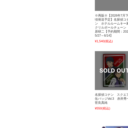
※再販※【2026年7月
頃発送予定】名探偵コ
ン ホテルルームキー
クリルボールチェーン
原研二【予約期間：202
5/27～6/14】
¥1,540
(税込)
名探偵コナン スクエ
缶バッジVol.3 赤井秀
世良真純
¥550
(税込)