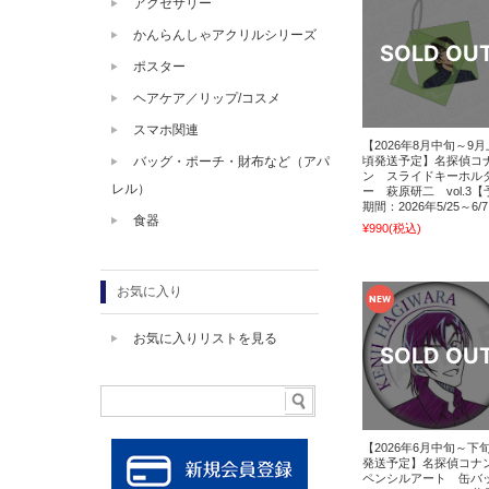
アクセサリー
かんらんしゃアクリルシリーズ
ポスター
ヘアケア／リップ/コスメ
スマホ関連
【2026年8月中旬～9
バッグ・ポーチ・財布など（アパ
頃発送予定】名探偵コ
ン スライドキーホル
レル）
ー 萩原研二 vol.3【
期間：2026年5/25～6/
食器
¥990
(税込)
お気に入り
お気に入りリストを見る
【2026年6月中旬～下
発送予定】名探偵コ
ペンシルアート 缶バ