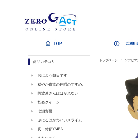
トップページ
ソフビマ
商品カテゴリ
おはよう朝日です
穏やか貴族の休暇のすすめ。
阿波連さんははかれない
怪盗クイーン
七瀬彩夏
ぷにるはかわいいスライム
真・侍伝YAIBA