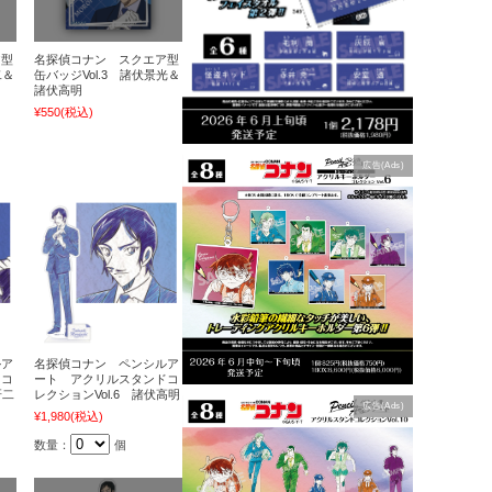
ア型
名探偵コナン スクエア型
二＆
缶バッジVol.3 諸伏景光＆
諸伏高明
¥550
(税込)
広告(Ads)
ルア
名探偵コナン ペンシルア
ドコ
ート アクリルスタンドコ
研二
レクションVol.6 諸伏高明
広告(Ads)
¥1,980
(税込)
数量：
個