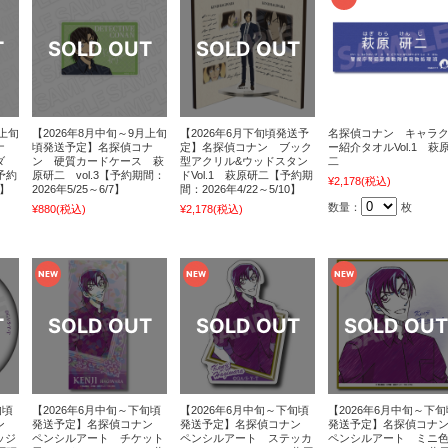
月上旬
【2026年8月中旬～9月上旬
【2026年6月下旬頃発送予
名探偵コナン キャラ
ナ
頃発送予定】名探偵コナ
定】名探偵コナン ブック
ー紹介タオルVol.1 萩
ダ
ン 硬質カードケース 萩
型アクリル&ウッドスタン
二
予約
原研二 vol.3【予約期間：
ドVol.1 萩原研二【予約期
¥2,178
(税込)
7】
2026年5/25～6/7】
間：2026年4/22～5/10】
数量：
枚
¥880
(税込)
¥2,178
(税込)
旬頃
【2026年6月中旬～下旬頃
【2026年6月中旬～下旬頃
【2026年6月中旬～下旬
ナン
発送予定】名探偵コナン
発送予定】名探偵コナン
発送予定】名探偵コナ
ッジ
ペンシルアート チケット
ペンシルアート ステッカ
ペンシルアート ミニ