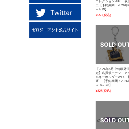
コレクションVol.8 萩
二【予約期間：2026年4
～4/19】
¥550
(税込)
【2026年5月中旬頃発
定】名探偵コナン ア
ルキーホルダーVol.4 
研二【予約期間：2026
2/18～3/8】
¥825
(税込)