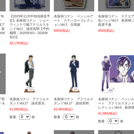
下旬
【2025年11月中旬頃発送予
名探偵コナン ペンシルア
名探偵コナン スクエ
ナ
定】名探偵コナン ショー
ート ステッカーコレクシ
缶バッジVol.3 萩原研
風ア
ウィンドウ風アクリルスタ
ョンVol.3 白馬探
萩原千速
 萩
ンドVol.2 諸伏高明【予約
¥550
(税込)
¥550
(税込)
6年
期間：2025年9/3～2025年
9/21】
¥2,178
(税込)
ア型
名探偵コナン アクリルス
名探偵コナン アクリルス
名探偵コナン ペンシ
一＆
タンドVol.27 諸伏景光
タンドVol.27 諸伏高明
ート アクリルスタン
レクションVol.6 萩原
¥1,980
(税込)
¥1,980
(税込)
¥1,980
(税込)
数量：
個
数量：
個
数量：
個