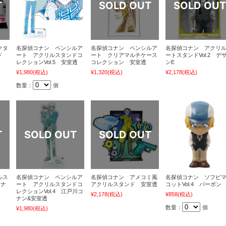
クタ
名探偵コナン ペンシルア
名探偵コナン ペンシルア
名探偵コナン アクリ
ド
ート アクリルスタンドコ
ート クリアマルチケース
ートスタンドVol.2 デ
レクションVol.5 安室透
コレクション 安室透
ンE
¥1,980
(税込)
¥1,320
(税込)
¥2,178
(税込)
数量：
個
ルス
名探偵コナン ペンシルア
名探偵コナン アメコミ風
名探偵コナン ソフビ
コナ
ート アクリルスタンドコ
アクリルスタンド 安室透
コットVol.4 バーボン
レクションVol.4 江戸川コ
¥2,178
(税込)
¥858
(税込)
ナン&安室透
数量：
個
¥1,980
(税込)