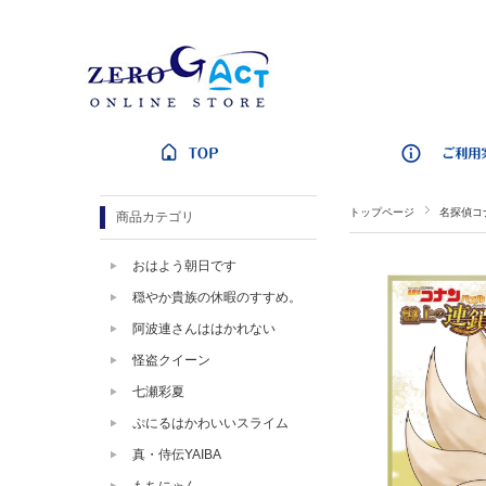
トップページ
名探偵コ
商品カテゴリ
おはよう朝日です
穏やか貴族の休暇のすすめ。
阿波連さんははかれない
怪盗クイーン
七瀬彩夏
ぷにるはかわいいスライム
真・侍伝YAIBA