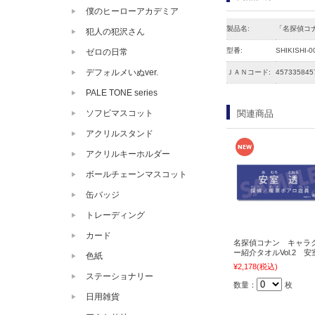
僕のヒーローアカデミア
製品名:
「名探偵コ
犯人の犯沢さん
型番:
SHIKISHI-0
ゼロの日常
デフォルメいぬver.
ＪＡＮコード:
457335845
PALE TONE series
関連商品
ソフビマスコット
アクリルスタンド
アクリルキーホルダー
ボールチェーンマスコット
缶バッジ
トレーディング
カード
名探偵コナン キャラ
ー紹介タオルVol.2 安
色紙
¥2,178
(税込)
ステーショナリー
数量：
枚
日用雑貨