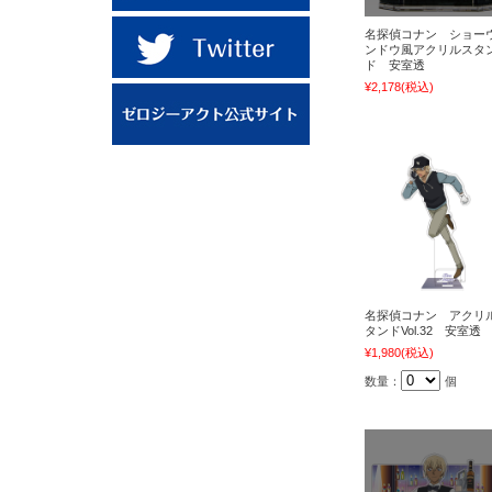
名探偵コナン ショー
ンドウ風アクリルスタ
ド 安室透
¥2,178
(税込)
名探偵コナン アクリ
タンドVol.32 安室透
¥1,980
(税込)
数量：
個