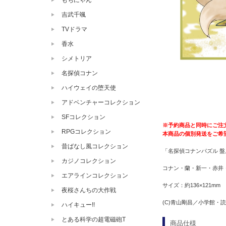
もちにゃん
吉武千颯
TVドラマ
香水
シメトリア
名探偵コナン
ハイウェイの堕天使
アドベンチャーコレクション
SFコレクション
※予約商品と同時にご注
RPGコレクション
本商品の個別発送をご希
昔ばなし風コレクション
「名探偵コナンパズル 盤
カジノコレクション
コナン・蘭・新一・赤井・
エアラインコレクション
サイズ：約136×121mm
夜桜さんちの大作戦
(C)青山剛昌／小学館・読売
ハイキュー!!
とある科学の超電磁砲T
商品仕様