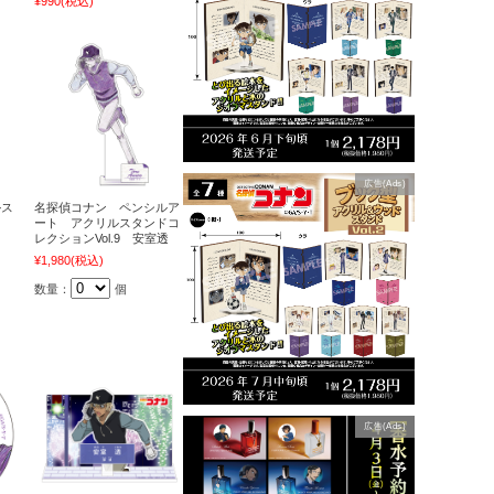
¥990
(税込)
広告(Ads)
ルス
名探偵コナン ペンシルア
ート アクリルスタンドコ
レクションVol.9 安室透
¥1,980
(税込)
数量：
個
広告(Ads)