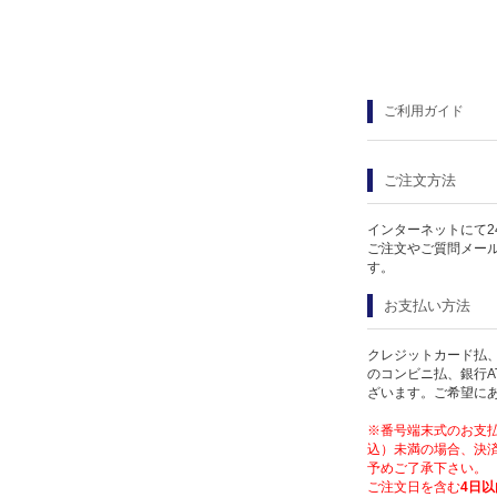
ご利用ガイド
ご注文方法
インターネットにて2
ご注文やご質問メー
す。
お支払い方法
クレジットカード払、
のコンビニ払、銀行A
ざいます。ご希望に
※番号端末式のお支払
込）未満の場合、決済
予めご了承下さい。
ご注文日を含む
4日以