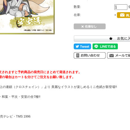
数量:
在庫:
×
文されますと予約商品の発売日にまとめて発送されます。
望の場合はカートを分けてご注文をお願い致します。
上の連鎖（クロスチェイン）」より 美麗なイラストが楽しめるミニ色紙が新登場!!
和葉・平次・安室の全7種!!
テレビ・TMS 1996