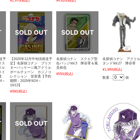
¥2,970
(税込)
¥4,620
(税込)
発送予
【2025年12月中旬頃発送予
名探偵コナン スクエア型
名探偵コナン アクリ
リス
定】名探偵コナン ブリス
缶バッジVol.3 降谷零＆風
タンドVol.27 降谷零
リル
ターパッケージ風アクリル
見裕也
¥1,980
(税込)
ライ
ボールチェーン カジノコ
¥550
(税込)
透
レクション 安室透【予約
数量：
個
24～
期間：2025年9/24～
10/13】
¥990
(税込)