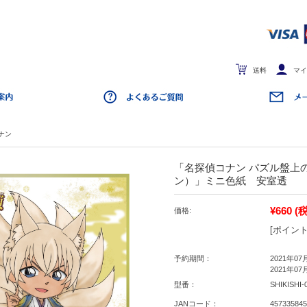
送料
マイ
ナン
「名探偵コナン パズル盤上
ン）」ミニ色紙 安室透
¥660
(
価格:
[ポイント
予約期間：
2021年07
2021年07
型番：
SHIKISHI-
JANコード：
457335845