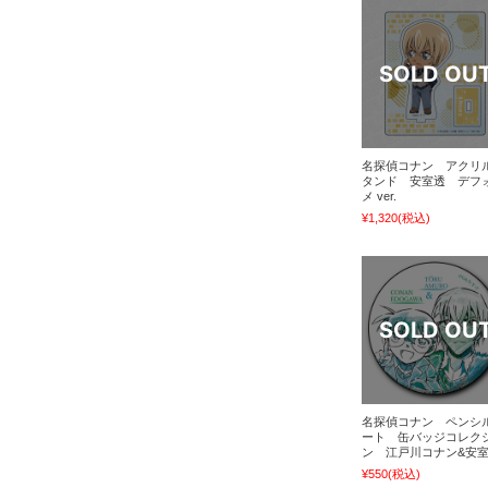
名探偵コナン アクリ
タンド 安室透 デフ
メ ver.
¥1,320
(税込)
名探偵コナン ペンシ
ート 缶バッジコレク
ン 江戸川コナン&安
¥550
(税込)