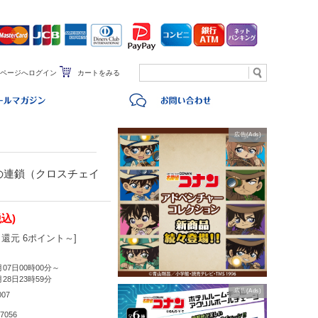
ページへログイン
カートをみる
広告(Ads)
の連鎖（クロスチェイ
税込)
還元 6ポイント～]
月07日00時00分～
月28日23時59分
広告(Ads)
007
7056