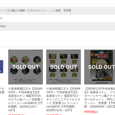
ナン パズル盤上の連鎖（クロスチェイン）」ミニ色紙 安室透
07
7056
クタ
※発送時期訂正※【2026年
※発送時期訂正※【2026年
【2025年12月中旬頃発
室透
3月中～下旬頃発送予定】
3月中～下旬頃発送予定】
定】名探偵コナン ブ
名探偵コナン 場面写TDホ
名探偵コナン 場面写TDメ
ターパッケージ風アク
ログラム缶バッジ 安室透コ
タリックミニアクリルスタ
ボールチェーン RPG
レクション vol.5(BOX)【予
ンド 安室透コレクション
クション 安室透 【予
約期間：2025年11/21～
vol.5(BOX)【予約期間：
間：2025年9/24～10/13
12/7】
2025年11/21～12/7】
¥990
(税込)