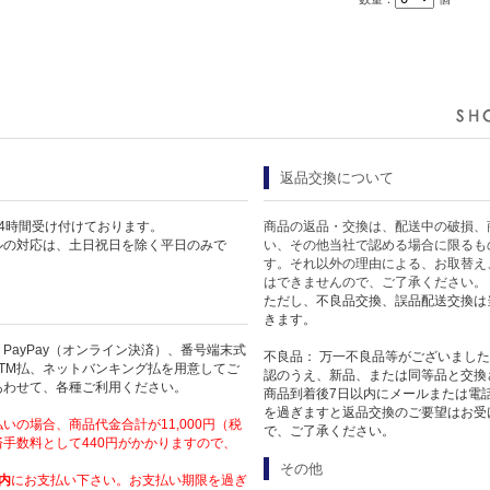
返品交換について
4時間受け付けております。
商品の返品・交換は、配送中の破損、
ルの対応は、土日祝日を除く平日のみで
い、その他当社で認める場合に限るも
す。それ以外の理由による、お取替え
はできませんので、ご了承ください。
ただし、不良品交換、誤品配送交換は
きます。
PayPay（オンライン決済）、番号端末式
不良品： 万一不良品等がございまし
TM払、ネットバンキング払を用意してご
認のうえ、新品、または同等品と交換
あわせて、各種ご利用ください。
商品到着後7日以内にメールまたは電
を過ぎますと返品交換のご要望はお受
いの場合、商品代金合計が11,000円（税
で、ご了承ください。
手数料として440円がかかりますので、
その他
内
にお支払い下さい。お支払い期限を過ぎ