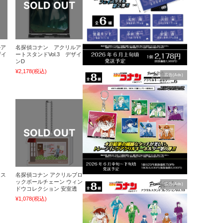
ルア
名探偵コナン アクリルア
ザイ
ートスタンドVol.3 デザイ
ンD
¥2,178
(税込)
広告(Ads)
マス
名探偵コナン アクリルブロ
ックボールチェーン ウィン
広告(Ads)
ドウコレクション 安室透
¥1,078
(税込)