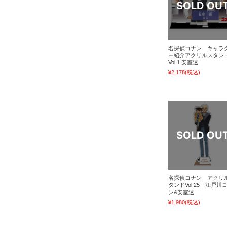
名探偵コナン キャラ
ー紹介アクリルスタン
Vol.1 安室透
¥2,178
(税込)
名探偵コナン アクリ
タンドVol.25 江戸川
ン&安室透
¥1,980
(税込)