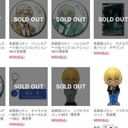
ルス
名探偵コナン ペンシルア
名探偵コナン ペンシルア
名探偵コナン スクエ
ォル
ート缶バッジコレクション
ート缶バッジコレクション
缶バッジ デザインJ
Vol.2 安室透
Vol.3 降谷零
¥550
(税込)
¥550
(税込)
¥550
(税込)
ルア
名探偵コナン キャラクタ
名探偵コナン ソフビマス
名探偵コナン ソフビ
ショ
ー紹介アクリルキーホルダ
コットVol.3 降谷零
コット 安室透
室透
ーVol.2 降谷零
¥858
(税込)
¥858
(税込)
¥968
(税込)
数量：
個