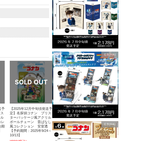
広告(Ads)
送予
【2025年12月中旬頃発送予
リス
定】名探偵コナン ブリス
リル
ターパッケージ風アクリル
コレ
ボールチェーン 昔ばなし
広告(Ads)
約期
風コレクション 安室透
】
【予約期間：2025年9/24～
10/13】