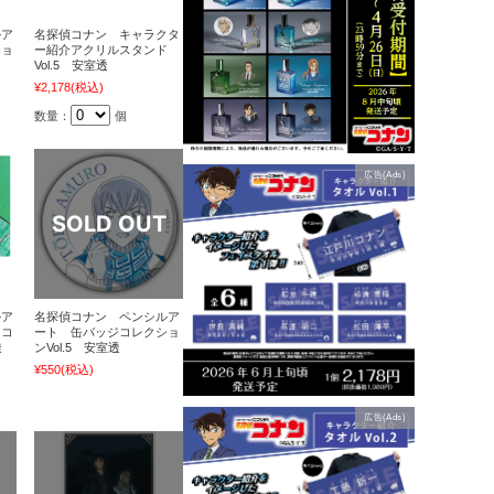
ルア
名探偵コナン キャラクタ
ショ
ー紹介アクリルスタンド
Vol.5 安室透
¥2,178
(税込)
数量：
個
広告(Ads)
ルア
名探偵コナン ペンシルア
ドコ
ート 缶バッジコレクショ
透
ンVol.5 安室透
¥550
(税込)
広告(Ads)