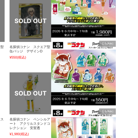
広告(Ads)
ア型
名探偵コナン スクエア型
缶バッジ デザインD
¥550
(税込)
広告(Ads)
マス
名探偵コナン ペンシルア
ート アクリルスタンドコ
レクション 安室透
¥1,980
(税込)