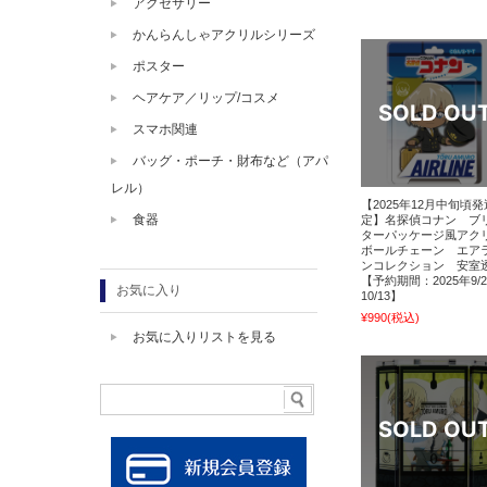
アクセサリー
かんらんしゃアクリルシリーズ
ポスター
ヘアケア／リップ/コスメ
スマホ関連
バッグ・ポーチ・財布など（アパ
レル）
【2025年12月中旬頃
食器
定】名探偵コナン ブ
ターパッケージ風アク
ボールチェーン エア
ンコレクション 安室
【予約期間：2025年9/
お気に入り
10/13】
¥990
(税込)
お気に入りリストを見る