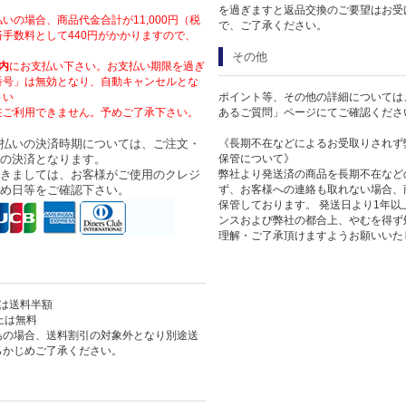
を過ぎますと返品交換のご要望はお受
いの場合、商品代金合計が11,000円（税
で、ご了承ください。
手数料として440円がかかりますので、
その他
内
にお支払い下さい。お支払い期限を過ぎ
番号」は無効となり、自動キャンセルとな
さい
ポイント等、その他の詳細については
在ご利用できません。予めご了承下さい。
あるご質問」ページにてご確認くださ
払いの決済時期については、ご注文・
《長期不在などによるお受取りされず
の決済となります。
保管について》
きましては、お客様がご使用のクレジ
弊社より発送済の商品を長期不在など
め日等をご確認下さい。
ず、お客様への連絡も取れない場合、
保管しております。 発送日より1年
ンスおよび弊社の都合上、やむを得ず
理解・ご了承頂けますようお願いいた
上は送料半額
以上は無料
島の場合、送料割引の対象外となり別途送
らかじめご了承ください。