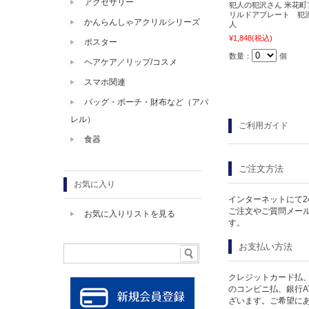
アクセサリー
犯人の犯沢さん 米花町
リルドアプレート 犯
かんらんしゃアクリルシリーズ
人
¥1,848
(税込)
ポスター
数量：
個
ヘアケア／リップ/コスメ
スマホ関連
バッグ・ポーチ・財布など（アパ
レル）
ご利用ガイド
食器
ご注文方法
お気に入り
インターネットにて2
ご注文やご質問メー
お気に入りリストを見る
す。
お支払い方法
クレジットカード払、
のコンビニ払、銀行A
ざいます。ご希望に