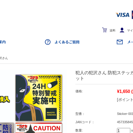
送料
マイ
沢さん
犯人の犯沢さん 防犯ステッ
ット
¥1,650
価格:
[ポイント
型番：
Sticker-00
JANコード：
457335845
数量:
s