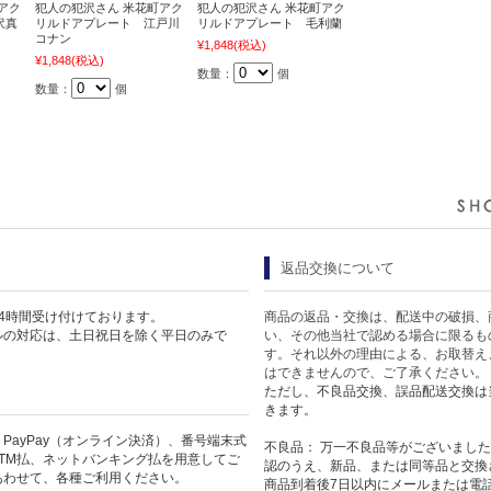
アク
犯人の犯沢さん 米花町アク
犯人の犯沢さん 米花町アク
沢真
リルドアプレート 江戸川
リルドアプレート 毛利蘭
コナン
¥1,848
(税込)
¥1,848
(税込)
数量：
個
数量：
個
返品交換について
4時間受け付けております。
商品の返品・交換は、配送中の破損、
ルの対応は、土日祝日を除く平日のみで
い、その他当社で認める場合に限るも
す。それ以外の理由による、お取替え
はできませんので、ご了承ください。
ただし、不良品交換、誤品配送交換は
きます。
PayPay（オンライン決済）、番号端末式
不良品： 万一不良品等がございまし
TM払、ネットバンキング払を用意してご
認のうえ、新品、または同等品と交換
あわせて、各種ご利用ください。
商品到着後7日以内にメールまたは電