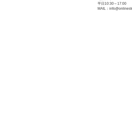
平日10:30～17:00
MAIL：
info@onlinest