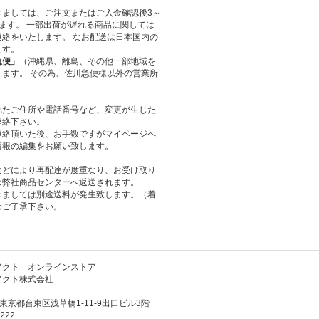
きましては、ご注文またはご入金確認後3～
ます。 一部出荷が遅れる商品に関しては
絡をいたします。 なお配送は日本国内の
ます。
急便」
（沖縄県、離島、その他一部地域を
ます。 その為、佐川急便様以外の営業所
れたご住所や電話番号など、変更が生じた
連絡下さい。
連絡頂いた後、お手数ですがマイページへ
情報の編集をお願い致します。
などにより再配達が度重なり、お受け取り
は弊社商品センターへ返送されます。
きましては別途送料が発生致します。（着
めご了承下さい。
アクト オンラインストア
アクト株式会社
3 東京都台東区浅草橋1-11-9出口ビル3階
222