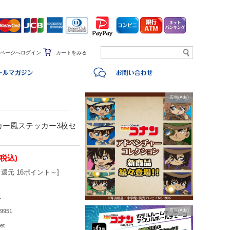
ページへログイン
カートをみる
広告(Ads)
カー風ステッカー3枚セ
(税込)
還元 16ポイント～]
1
9951
広告(Ads)
et