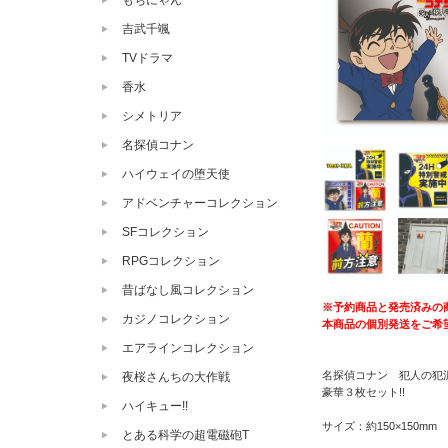
もちにゃん
吉武千颯
TVドラマ
香水
シメトリア
名探偵コナン
ハイウェイの堕天使
アドベンチャーコレクション
SFコレクション
RPGコレクション
昔ばなし風コレクション
※予約商品と発売済みの
カジノコレクション
本商品の個別発送をご希
エアラインコレクション
名探偵コナン 犯人の犯
夜桜さんちの大作戦
豪華３枚セット!!
ハイキュー!!
サイズ：約150×150mm
とある科学の超電磁砲T