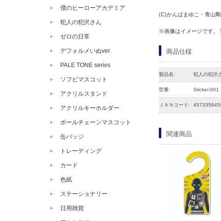
僕のヒーローアカデミア
(C)かんばまゆこ・青山
犯人の犯沢さん
※画像はイメージです。
ゼロの日常
デフォルメいぬver.
商品仕様
PALE TONE series
製品名:
犯人の犯沢
ソフビマスコット
型番:
Sticker-001
アクリルスタンド
ＪＡＮコード:
457335845
アクリルキーホルダー
ボールチェーンマスコット
関連商品
缶バッジ
トレーディング
カード
色紙
ステーショナリー
日用雑貨