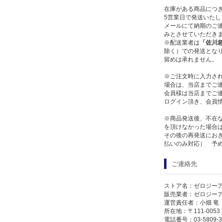
在庫がある商品につ
5営業日で発送いたし
メールにて納期のご連
みとさせていただき
※配送業者は
「佐川
除く）での発送となり
留めは承れません。
※ご注文時に入力さ
場合は、当店までご
会員様は当店までご
ログイン頂き、会員
※商品発送後、不在
を頂けなかった場合
その後の再発送にお
払いのみ対応） 予
ご連絡先
ストア名：ゼロジー
販売業者：ゼロジー
運営責任者：小畑 竜
所在地：〒111-005
電話番号：03-5809-3