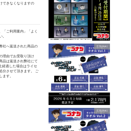
けできなくなりますの
、「ご利用案内」「よく
い。
弊社へ返送された商品の
広告(Ads)
の理由でお受取り頂け
商品は返送され弊社にて
以上経過した場合はライセ
処分させて頂きます。 ご
します。
広告(Ads)