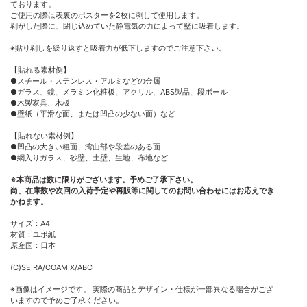
ております。
ご使用の際は表裏のポスターを2枚に剥して使用します。
剥がした際に、閉じ込めていた静電気の力によって壁に吸着します。
※貼り剥しを繰り返すと吸着力が低下しますのでご注意下さい。
【貼れる素材例】
●スチール・ステンレス・アルミなどの金属
●ガラス、鏡、メラミン化粧板、アクリル、ABS製品、段ボール
●木製家具、木板
●壁紙（平滑な面、または凹凸の少ない面）など
【貼れない素材例】
●凹凸の大きい粗面、湾曲部や段差のある面
●網入りガラス、砂壁、土壁、生地、布地など
※本商品は数に限りがございます。予めご了承下さい。
尚、在庫数や次回の入荷予定や再販等に関してのお問い合わせにはお応えでき
かねます。
サイズ：A4
材質：ユポ紙
原産国：日本
(C)SEIRA/COAMIX/ABC
※画像はイメージです。 実際の商品とデザイン・仕様が一部異なる場合がござ
いますので予めご了承ください。