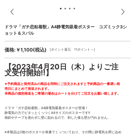
ドラマ「ガチ恋粘着獣」A4静電気吸着ポスター コズミック3シ
ョット＆スバル
価格:￥1,100(税込)
[ポイント還元 11ポイント～]
【2023年4月20日（木）よりご注
文受付開始!!】
※予約商品と発売済みの商品を同時にご注文されますと予約商品の一番遅い発
売日にまとめて発送されます。
本商品の個別発送をご希望の場合はカートを分けてご注文をお願い致します。
ドラマ「ガチ恋粘着獣」A4静電気吸着ポスターが登場！
静電気の力でピタッとくっつくA4サイズのポスターです!!
画鋲やテープを使わずに壁に貼れるので、剥した後も壁が汚れません。
※本製品は2枚のポスターが表裏でくっついており、その間に静電気を閉じ込め