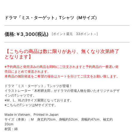
ドラマ「ミス・ターゲット」Tシャツ（Mサイズ）
価格:￥3,300(税込)
[ポイント還元 33ポイント～]
【こちらの商品は数に限りがあり、無くなり次第終了
となります】
※予約商品と発売済みの商品を同時にご注文されますと予約商品の一番遅い発
売日にまとめて発送されます。
本商品の個別発送をご希望の場合はカートを分けてご注文をお願い致します。
ドラマ「ミス・ターゲット」Tシャツが登場！
イラストレーター「木村耕太郎」がドラマの登場人物を描いたオリジナルデザ
インのTシャツです。
※M、L、XLの3サイズ展開となっております。
※こちらのTシャツはMサイズです。
Made in Vietnam、Printed in Japan
サイズ（本体）：M 身丈約70cm、身幅約52cm、肩幅約47cm、袖丈約
20cm
材質：綿