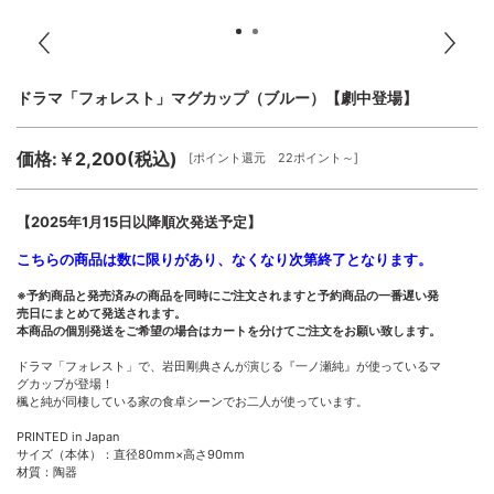
ドラマ「フォレスト」マグカップ（ブルー）【劇中登場】
価格:￥2,200(税込)
[ポイント還元 22ポイント～]
【2025年1月15日以降順次発送予定】
こちらの商品は数に限りがあり、なくなり次第終了となります。
※予約商品と発売済みの商品を同時にご注文されますと予約商品の一番遅い発
売日にまとめて発送されます。
本商品の個別発送をご希望の場合はカートを分けてご注文をお願い致します。
ドラマ「フォレスト」で、岩田剛典さんが演じる『一ノ瀬純』が使っているマ
グカップが登場！
楓と純が同棲している家の食卓シーンでお二人が使っています。
PRINTED in Japan
サイズ（本体）：直径80mm×高さ90mm
材質：陶器