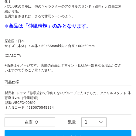
化！
パズル状の台座は、他のキャラクターのアクリルスタンド（別売）と自由に連
結が可能。
全員集合させれば、まるで休憩シーンのよう。
※商品は「仲里晴輝」のみとなります。
原産国：日本
サイズ（本体）：本体：50×55mm以内／台座：60×60mm
(C)ABC TV
※画像はイメージです。 実際の商品とデザイン・仕様が一部異なる場合がござ
いますので予めご了承ください。
商品仕様
製品名: ドラマ「修学旅行で仲良くないグループに入りました」アクリルスタンド 体
育座りver.（仲里晴輝）
型番: ABCFG-00610
ＪＡＮコード: 4580070545824
数量
在庫
○