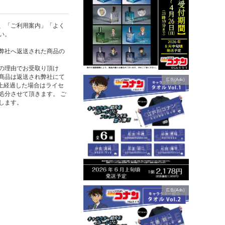
、「ご利用案内」「よく
い。
弊社へ返送された商品の
の理由でお受取り頂け
商品は返送され弊社にて
広告(Ads)
以上経過した場合はライセ
処分させて頂きます。 ご
します。
広告(Ads)