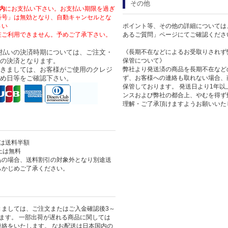
その他
内
にお支払い下さい。お支払い期限を過ぎ
番号」は無効となり、自動キャンセルとな
さい
ポイント等、その他の詳細については
在ご利用できません。予めご了承下さい。
あるご質問」ページにてご確認くださ
払いの決済時期については、ご注文・
《長期不在などによるお受取りされず
の決済となります。
保管について》
きましては、お客様がご使用のクレジ
弊社より発送済の商品を長期不在など
め日等をご確認下さい。
ず、お客様への連絡も取れない場合、
保管しております。 発送日より1年
ンスおよび弊社の都合上、やむを得ず
理解・ご了承頂けますようお願いいた
上は送料半額
以上は無料
島の場合、送料割引の対象外となり別途送
らかじめご了承ください。
きましては、ご注文またはご入金確認後3～
ます。 一部出荷が遅れる商品に関しては
絡をいたします。 なお配送は日本国内の