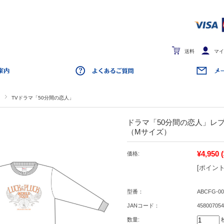
送料
マイ
TVドラマ「50分間の恋人」
ドラマ「50分間の恋人」レ
（Mサイズ）
¥4,950
価格:
[ポイント
型番：
ABCFG-00
JANコード：
458007054
数量: