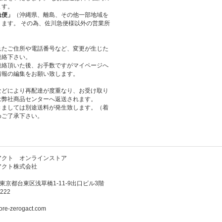
ます。
急便」
（沖縄県、離島、その他一部地域を
ます。 その為、佐川急便様以外の営業所
れたご住所や電話番号など、変更が生じた
連絡下さい。
連絡頂いた後、お手数ですがマイページへ
情報の編集をお願い致します。
などにより再配達が度重なり、お受け取り
は弊社商品センターへ返送されます。
きましては別途送料が発生致します。（着
めご了承下さい。
アクト オンラインストア
アクト株式会社
3 東京都台東区浅草橋1-11-9出口ビル3階
222
ore-zerogact.com