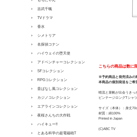
もちにゃん
吉武千颯
TVドラマ
香水
シメトリア
名探偵コナン
ハイウェイの堕天使
アドベンチャーコレクション
こちらの商品は数に
SFコレクション
※予約商品と発売済みの
RPGコレクション
本商品の個別発送をご希
昔ばなし風コレクション
晴流と菜帆が出会うきっ
カジノコレクション
ビンテージロングTシャ
エアラインコレクション
サイズ（本体）：身丈70c
材質：綿100%
夜桜さんちの大作戦
Printed in Japan
ハイキュー!!
(C)ABC TV
とある科学の超電磁砲T