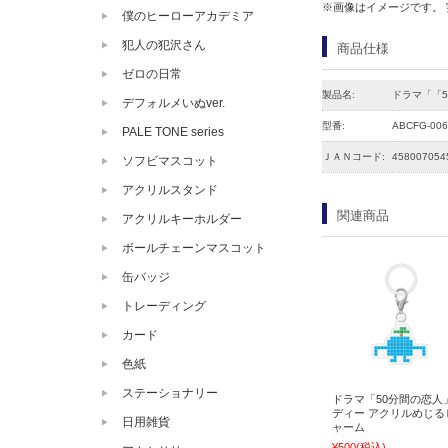
※画像はイメージです。
僕のヒーローアカデミア
犯人の犯沢さん
商品仕様
ゼロの日常
製品名:
ドラマ「「
デフォルメいぬver.
型番:
ABCFG-006
PALE TONE series
ＪＡＮコード:
458007054
ソフビマスコット
アクリルスタンド
関連商品
アクリルキーホルダー
ボールチェーンマスコット
缶バッジ
トレーディング
カード
色紙
ステーショナリー
ドラマ「50分間の恋人
ディー アクリルめじる
日用雑貨
ャーム
¥500
(税込)