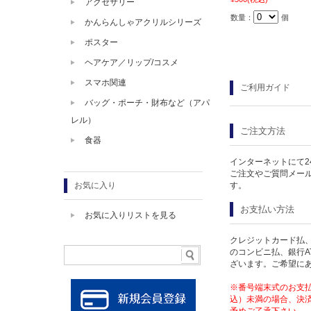
アクセサリー
数量：
個
かんらんしゃアクリルシリーズ
ポスター
ヘアケア／リップ/コスメ
スマホ関連
ご利用ガイド
バッグ・ポーチ・財布など（アパ
レル）
ご注文方法
食器
インターネットにて2
ご注文やご質問メー
す。
お気に入り
お支払い方法
お気に入りリストを見る
クレジットカード払、
のコンビニ払、銀行A
ざいます。ご希望に
※番号端末式のお支払
込）未満の場合、決済
予めご了承下さい。