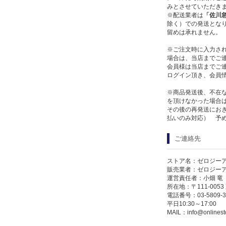
みとさせていただき
※配送業者は
「佐川
除く）での発送となり
留めは承れません。
※ご注文時に入力さ
場合は、当店までご
会員様は当店までご
ログイン頂き、会員
※商品発送後、不在
を頂けなかった場合
その後の再発送にお
払いのみ対応） 予
ご連絡先
ストア名：ゼロジー
販売業者：ゼロジー
運営責任者：小畑 竜
所在地：〒111-005
電話番号：03-5809-3
平日10:30～17:00
MAIL：
info@onlinest