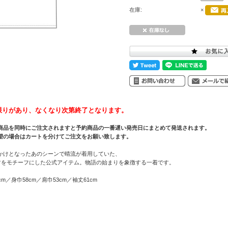
在庫:
×
限りがあり、なくなり次第終了となります。
商品を同時にご注文されますと予約商品の一番遅い発売日にまとめて発送されます。
望の場合はカートを分けてご注文をお願い致します。
かけとなったあのシーンで晴流が着用していた、
ツをモチーフにした公式アイテム。物語の始まりを象徴する一着です。
m／身巾58cm／肩巾53cm／袖丈61cm