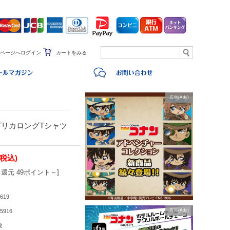
ページへログイン
カートをみる
広告(Ads)
プリカロングTシャツ
(税込)
還元 49ポイント～]
619
5916
広告(Ads)
枚