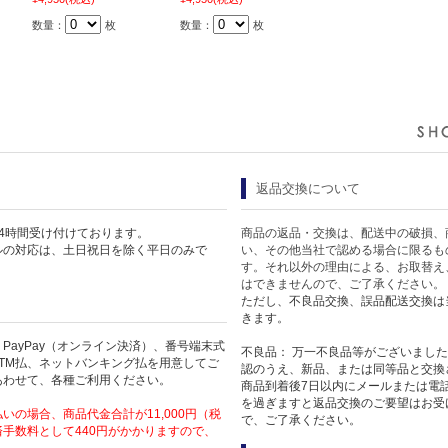
数量：
枚
数量：
枚
返品交換について
4時間受け付けております。
商品の返品・交換は、配送中の破損、
ルの対応は、土日祝日を除く平日のみで
い、その他当社で認める場合に限るも
す。それ以外の理由による、お取替え
はできませんので、ご了承ください。
ただし、不良品交換、誤品配送交換は
きます。
PayPay（オンライン決済）、番号端末式
不良品： 万一不良品等がございまし
TM払、ネットバンキング払を用意してご
認のうえ、新品、または同等品と交換
あわせて、各種ご利用ください。
商品到着後7日以内にメールまたは電
を過ぎますと返品交換のご要望はお受
いの場合、商品代金合計が11,000円（税
で、ご了承ください。
手数料として440円がかかりますので、