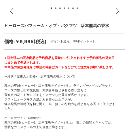
ヒーローズパフューム・オブ・バクマツ 坂本龍馬の香水
価格:￥6,985(税込)
[ポイント還元 69ポイント～]
※発売済みの既存商品と予約商品を同時にご注文されますと予約商品の発売日
にまとめて発送されます。
本商品の個別発送をご希望の場合はカートを分けてご注文をお願い致します。
--月刊『歴史人』監修- 坂本龍馬の香水について
幕末の英雄(ヒーロー)・坂本龍馬をイメージし、ラベンダーとベルガモット、
ローズの醸し出す先見性・知的さを感じさせる香り立ちに
高知市の花・トサミズキをイメージした香りが広がります。
ラストはオークモスの温かみを伴ったムスクが、
坂本龍馬の新時代を切り開く、唯一無二の行動力を感じさせる香りに仕上げま
した。
ボトルデザイン-Concept
幕末の英雄(ヒーロー)、坂本龍馬をイメージした「龍」の刻印とキャップが、
透明なガラスボトルの上で金色に輝きます。