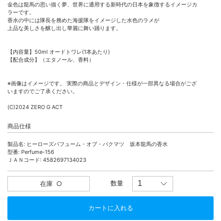
金色は龍馬の思い描く夢、世界に通用する新時代の日本を象徴するイメージカ
ラーです。
香水の中には隊長を務めた海援隊をイメージした水色のラメが
上品な美しさを醸し出し華麗に舞い踊ります。
【内容量】50ml オードトワレ(1本あたり)
【配合成分】（エタノール、香料）
※画像はイメージです。 実際の商品とデザイン・仕様が一部異なる場合がござ
いますのでご了承ください。
(C)2024 ZERO G ACT
商品仕様
製品名: ヒーローズパフューム・オブ・バクマツ 坂本龍馬の香水
型番: Perfume-156
ＪＡＮコード: 4582697134023
数量
在庫
○