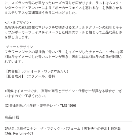
に、スズランの青みが重なったローズの香りが広がります。ラストはムスク・
シダーウッド・アンバーにより「ポーカーフェイスを忘れるな」を彷彿させる
ミステリアスな雰囲気漂う香りに仕上げました。
-ボトルデザイン-
黒羽快斗の変幻自在なマジックを彷彿させるエメラルドグリーンの刻印とキャ
ップがポーカーフェイスをイメージした純白のボトルと相まって上品な美しさ
を醸し出します。
-チャームデザイン-
フラワーマジックの贈り物「青いバラ」をイメージしたチャーム。 中央には黒
羽快斗をイメージした青いストーンが輝き、裏面には黒羽快斗の名前が刻印さ
れています。
【内容量】50ml オードトワレ(1本あたり)
【配合成分】（エタノール、香料）
※画像はイメージです。 実際の商品とデザイン・仕様が一部異なる場合がござ
いますのでご了承ください。
(C)青山剛昌／小学館・読売テレビ・TMS 1996
商品仕様
製品名: 名探偵コナン ザ・マジック・パフューム【黒羽快斗の香水】特別版
型番: Perfume-161