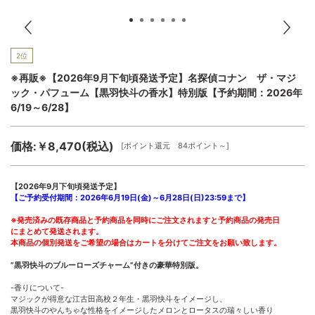
2位
※再販※【2026年9月下旬頃発送予定】名探偵コナン ザ・マジ
ック・パフューム【黒羽快斗の香水】特別版【予約期間：2026年
6/19～6/28】
価格:￥8,470(税込)
[ポイント還元 84ポイント～]
【2026年9月下旬頃発送予定】
【ご予約受付期間：2026年6月19日(金)～6月28日(日)23:59まで】
※発売済みの既存商品と予約商品を同時にご注文されますと予約商品の発売日
にまとめて発送されます。
本商品の個別発送をご希望の場合はカートを分けてご注文をお願い致します。
”黒羽快斗のブルーローズチャーム”付きの豪華特別版。
-香りについて-
マジックが得意な江古田高校２年生・黒羽快斗をイメージし、
黒羽快斗のやんちゃな性格をイメージしたメロンとロータスの瑞々しい香り