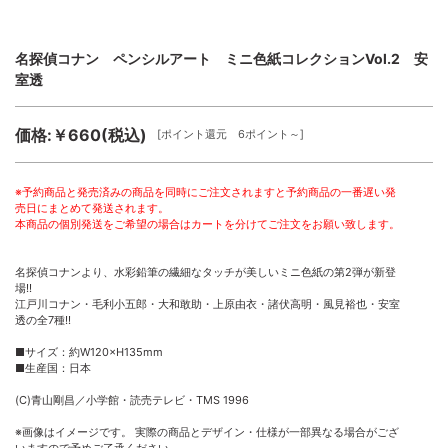
名探偵コナン ペンシルアート ミニ色紙コレクションVol.2 安
室透
価格:￥660(税込)
[ポイント還元 6ポイント～]
※予約商品と発売済みの商品を同時にご注文されますと予約商品の一番遅い発
売日にまとめて発送されます。
本商品の個別発送をご希望の場合はカートを分けてご注文をお願い致します。
名探偵コナンより、水彩鉛筆の繊細なタッチが美しいミニ色紙の第2弾が新登
場!!
江戸川コナン・毛利小五郎・大和敢助・上原由衣・諸伏高明・風見裕也・安室
透の全7種!!
■サイズ：約W120×H135mm
■生産国：日本
(C)青山剛昌／小学館・読売テレビ・TMS 1996
※画像はイメージです。 実際の商品とデザイン・仕様が一部異なる場合がござ