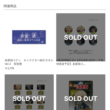
関連商品
名探偵コナン キャラクター紹介タオル
※発送時期訂正※【2026年3月中～下旬
Vol.2 安室透
頃発送予定】名探偵コ...
￥2,178