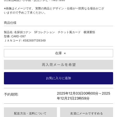
(C)青山剛昌／小学館・読売テレビ・TMS 1996
※画像はイメージです。 実際の商品とデザイン・仕様が一部異なる場合がござ
いますので予めご了承ください。
商品仕様
製品名: 名探偵コナン SFコレクション チケット風カード 横溝重悟
型番: CARD-097
ＪＡＮコード: 4582697139349
在庫
×
2025年12月03日00時00分～
2025
予約期間:
年12月21日23時59分
配送方法・送料について
友達にメールですすめる