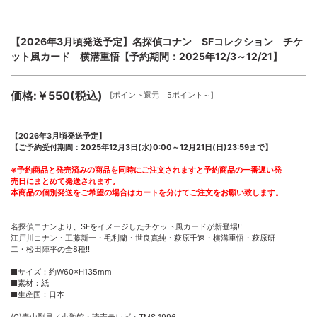
【2026年3月頃発送予定】名探偵コナン SFコレクション チケ
ット風カード 横溝重悟【予約期間：2025年12/3～12/21】
価格:￥550(税込)
[ポイント還元 5ポイント～]
【2026年3月頃発送予定】
【ご予約受付期間：2025年12月3日(水)0:00～12月21日(日)23:59まで】
※予約商品と発売済みの商品を同時にご注文されますと予約商品の一番遅い発
売日にまとめて発送されます。
本商品の個別発送をご希望の場合はカートを分けてご注文をお願い致します。
名探偵コナンより、SFをイメージしたチケット風カードが新登場!!
江戸川コナン・工藤新一・毛利蘭・世良真純・萩原千速・横溝重悟・萩原研
二・松田陣平の全8種!!
■サイズ：約W60×H135mm
■素材：紙
■生産国：日本