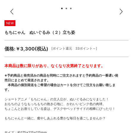
NEW
もちにゃん ぬいぐるみ（２）立ち姿
価格:￥3,300(税込)
[ポイント還元 33ポイント～]
本商品は数に限りがあり、なくなり次第終了となります。
※予約商品と発売済みの商品を同時にご注文されますと予約商品の一番遅い発
売日にまとめて発送されます。
本商品の個別発送をご希望の場合はカートを分けてご注文をお願い致しま
す。
ショートアニメ「もちにゃん」の主人公が、ぬいぐるみになりました！
おもちのようなもっちもちの抱き心地に、かわいいピンク色の肉球。
ちょこんとお座りしている姿は、デスクやベッドサイドの相棒にぴったり！
もちにゃんと一緒に、癒やしあふれる豊かな毎日を過ごしませんか？
サイズ：約175×215×115mm