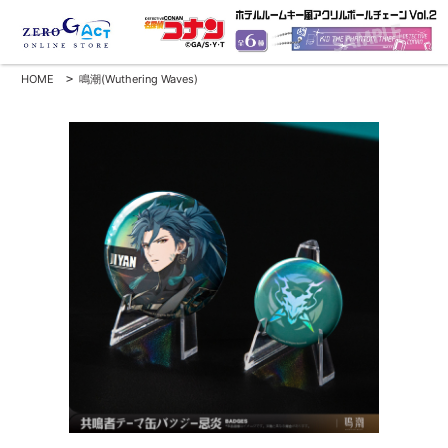
HOME
>
鳴潮(Wuthering Waves)