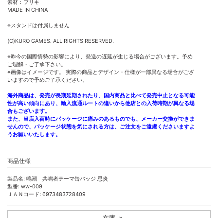
素材：ブリキ
MADE IN CHINA
※スタンドは付属しません
(C)KURO GAMES. ALL RIGHTS RESERVED.
※昨今の国際情勢の影響により、発送の遅延が生じる場合がございます。予め
ご理解・ご了承下さい。
※画像はイメージです。 実際の商品とデザイン・仕様が一部異なる場合がござ
いますので予めご了承ください。
海外商品は、発売が長期延期されたり、国内商品と比べて発売中止となる可能
性が高い傾向にあり、輸入流通ルートの違いから他店との入荷時期が異なる場
合もございます。
また、当店入荷時にパッケージに痛みのあるものでも、メーカー交換ができま
せんので、パッケージ状態を気にされる方は、ご注文をご遠慮くださいますよ
うお願いいたします。
商品仕様
製品名: 鳴潮 共鳴者テーマ缶バッジ 忌炎
型番: ww-009
ＪＡＮコード: 6973483728409
在庫
×