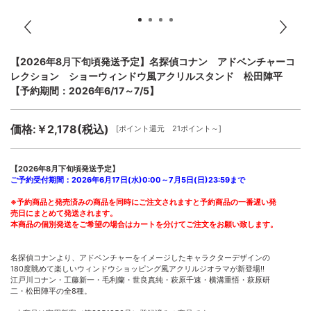
【2026年8月下旬頃発送予定】名探偵コナン アドベンチャーコ
レクション ショーウィンドウ風アクリルスタンド 松田陣平
【予約期間：2026年6/17～7/5】
価格:￥2,178(税込)
[ポイント還元 21ポイント～]
【2026年8月下旬頃発送予定】
ご予約受付期間：2026年6月17日(水)0:00～7月5日(日)23:59まで
※予約商品と発売済みの商品を同時にご注文されますと予約商品の一番遅い発
売日にまとめて発送されます。
本商品の個別発送をご希望の場合はカートを分けてご注文をお願い致します。
名探偵コナンより、アドベンチャーをイメージしたキャラクターデザインの
180度眺めて楽しいウィンドウショッピング風アクリルジオラマが新登場!!
江戸川コナン・工藤新一・毛利蘭・世良真純・萩原千速・横溝重悟・萩原研
二・松田陣平の全8種。