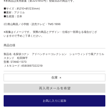
※本商品は実用新案（第3251950号）登録済みの商品です。
■サイズ：約210×約123(mm)
■素材：アクリル
■生産国：日本
(C)青山剛昌／小学館・読売テレビ・TMS 1996
※画像はイメージです。 実際の商品とデザイン・仕様が一部異なる場合がござ
いますので予めご了承ください。
商品仕様
製品名: 名探偵コナン アドベンチャーコレクション ショーウィンドウ風アクリル
スタンド 松田陣平
型番: STAND-1373
ＪＡＮコード: 4580897322219
在庫
×