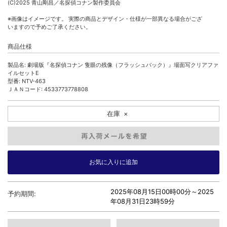
(C)2025 青山剛昌／名探偵コナン製作委員会
※画像はイメージです。 実際の商品とデザイン・仕様が一部異なる場合がござ
いますので予めご了承ください。
商品仕様
製品名: 劇場版『名探偵コナン 隻眼の残像（フラッシュバック）』場面写クリアファ
イルセットE
型番: NTV-463
ＪＡＮコード: 4533773778808
在庫
×
2025年08月15日00時00分～
2025
予約期間:
年08月31日23時59分