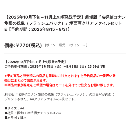
【2025年10月下旬～11月上旬頃発送予定】劇場版『名探偵コナン
隻眼の残像（フラッシュバック）』場面写クリアファイルセット
E【予約期間：2025年8/15～8/31】
価格:￥770(税込)
[ポイント還元 7ポイント～]
【2025年10月下旬～11月上旬頃発送予定】
ご予約受付期間：2025年8月15日（金）～8月31日（日）23:59まで!!
※予約商品と発売済みの商品を同時にご注文されますと予約商品の一番遅い発
売日にまとめて発送されます。
本商品の個別発送をご希望の場合はカートを分けてご注文をお願い致します。
劇場版 『名探偵コナン 隻眼の残像（フラッシュバック）』の場面写が両面に
プリントされた、A4クリアファイルの2枚セット。
■サイズ：A4
■材質：再生PP半透明ナチュラル0.2㎜
■原産国：日本