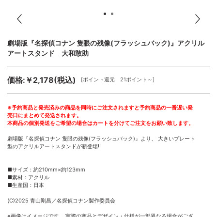
劇場版『名探偵コナン 隻眼の残像(フラッシュバック)』アクリル
アートスタンド 大和敢助
価格:￥2,178(税込)
[ポイント還元 21ポイント～]
※予約商品と発売済みの商品を同時にご注文されますと予約商品の一番遅い発
売日にまとめて発送されます。
本商品の個別発送をご希望の場合はカートを分けてご注文をお願い致します。
劇場版『名探偵コナン 隻眼の残像(フラッシュバック)』より、 大きいプレート
型のアクリルアートスタンドが新登場!!
■サイズ：約210mm×約123mm
■素材：アクリル
■生産国：日本
(C)2025 青山剛昌／名探偵コナン製作委員会
※画像はイメージです。 実際の商品とデザイン・仕様が一部異なる場合がござ