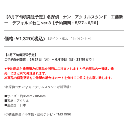
【8月下旬頃発送予定】名探偵コナン アクリルスタンド 工藤新
一 デフォルメねこ ver.3【予約期間：5/27～6/16】
価格:￥1,320(税込)
[ポイント還元 13ポイント～]
【8月下旬頃発送予定】
ご予約受付期間：5月27日（月）～ 6月16日（日）23:59まで!!
※予約商品と発売済みの商品を同時にご注文されますと予約商品の一番遅い発
売日にまとめて発送されます。
本商品の個別発送をご希望の場合はカートを分けてご注文をお願い致します。
"名探偵コナン"よりアクリルスタンドが新登場!!
■サイズ：約85mm×105mm
■素材：アクリル
■生産国：日本
(C)青山剛昌／小学館・読売テレビ・TMS 1996