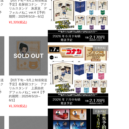
発送
【8月下旬～9月上旬頃発送
アク
予定】名探偵コナン アク
一
リルスタンド 灰原哀 デ
予
フォルメねこ ver.4【予約
期間：2025年5/19～6/1】
¥1,320
(税込)
広告(Ads)
発送
【8月下旬～9月上旬頃発送
アク
予定】名探偵コナン アク
也
リルスタンド 上原由衣
予
デフォルメねこ ver.4【予
約期間：2025年5/19～
6/1】
¥1,320
(税込)
広告(Ads)