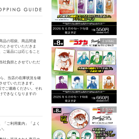
商品の瑕疵、商品間違
広告(Ads)
のとさせていただきま
、ご返品には応じること
当社負担とさせていただ
たら、当店の在庫状況を確
させていただきます。
話でご連絡ください。それ
けできなくなりますの
広告(Ads)
、「ご利用案内」「よく
い。