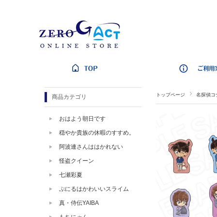
トップページ
名探偵コ
商品カテゴリ
おはよう朝日です
穏やか貴族の休暇のすすめ。
阿波連さんははかれない
怪盗クイーン
七瀬彩夏
ぷにるはかわいいスライム
真・侍伝YAIBA