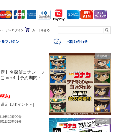
ページへログイン
カートをみる
広告(Ads)
予定】名探偵コナン フ
ver.4【予約期間：
(税込)
還元 13ポイント～]
月19日12時00分～
広告(Ads)
月01日23時59分