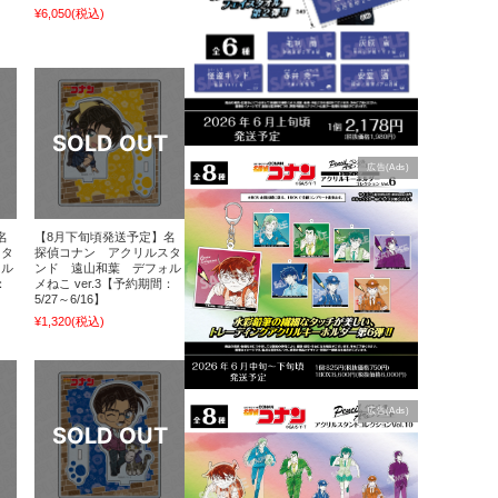
¥6,050
(税込)
広告(Ads)
名
【8月下旬頃発送予定】名
スタ
探偵コナン アクリルスタ
ォル
ンド 遠山和葉 デフォル
：
メねこ ver.3【予約期間：
5/27～6/16】
¥1,320
(税込)
広告(Ads)