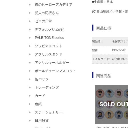
■生産国：日本
僕のヒーローアカデミア
(C)青山剛昌／小学館・読売
犯人の犯沢さん
ゼロの日常
商品仕様
デフォルメいぬver.
PALE TONE series
製品名:
名探偵コナン
ソフビマスコット
型番:
CONT-647
アクリルスタンド
ＪＡＮコード:
457017975
アクリルキーホルダー
ボールチェーンマスコット
関連商品
缶バッジ
トレーディング
カード
色紙
ステーショナリー
日用雑貨