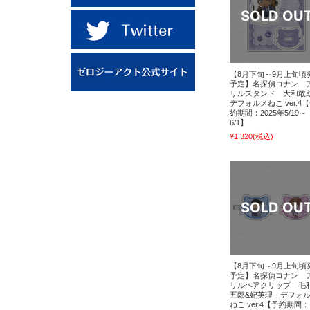
【8月下旬～9月上旬頃
予定】名探偵コナン 
リルスタンド 大和
デフォルメねこ ver.4
約期間：2025年5/19～
6/1】
¥1,320
(税込)
【8月下旬～9月上旬頃
予定】名探偵コナン 
リルヘアクリップ 毛
五郎&妃英理 デフォ
ねこ ver.4【予約期間：