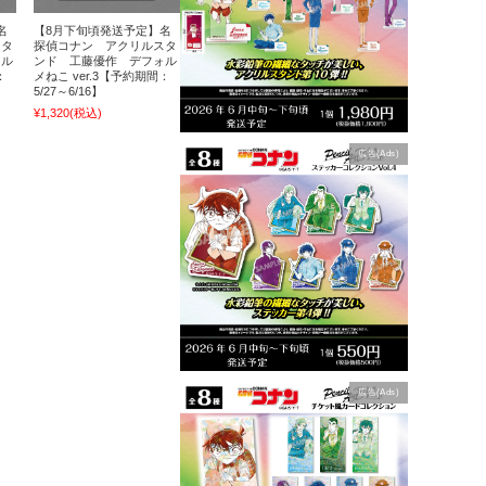
名
【8月下旬頃発送予定】名
スタ
探偵コナン アクリルスタ
ォル
ンド 工藤優作 デフォル
：
メねこ ver.3【予約期間：
5/27～6/16】
¥1,320
(税込)
広告(Ads)
広告(Ads)