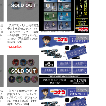
発送
【8月下旬～9月上旬頃発送
アク
予定】名探偵コナン アク
戸川
リルヘアクリップ 工藤新
ル
一&毛利蘭 デフォルメね
広告(Ads)
：
こ ver.4【予約期間：2025
年5/19～6/1】
¥1,320
(税込)
広告(Ads)
発送
【8月下旬頃発送予定】名
アク
探偵コナン カンバッジ
伏高
(ブラインド) デフォルメ
メ
ねこ ver.3【BOX】【予約
期間：5/27～6/16】