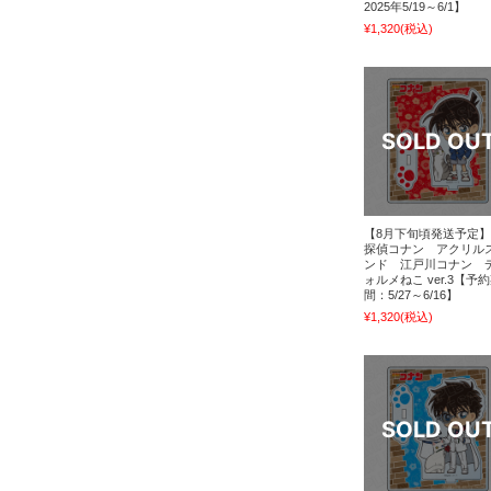
2025年5/19～6/1】
¥1,320
(税込)
【8月下旬頃発送予定
探偵コナン アクリル
ンド 江戸川コナン 
ォルメねこ ver.3【予
間：5/27～6/16】
¥1,320
(税込)