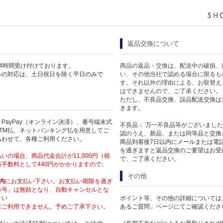
返品交換について
4時間受け付けております。
商品の返品・交換は、配送中の破損、
ルの対応は、土日祝日を除く平日のみで
い、その他当社で認める場合に限るも
す。それ以外の理由による、お取替え
はできませんので、ご了承ください。
ただし、不良品交換、誤品配送交換は
きます。
PayPay（オンライン決済）、番号端末式
不良品： 万一不良品等がございまし
TM払、ネットバンキング払を用意してご
認のうえ、新品、または同等品と交換
あわせて、各種ご利用ください。
商品到着後7日以内にメールまたは電
を過ぎますと返品交換のご要望はお受
いの場合、商品代金合計が11,000円（税
で、ご了承ください。
手数料として440円がかかりますので、
その他
内
にお支払い下さい。お支払い期限を過ぎ
番号」は無効となり、自動キャンセルとな
さい
ポイント等、その他の詳細については
在ご利用できません。予めご了承下さい。
あるご質問」ページにてご確認くださ