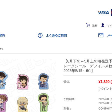
送料
マイ
ナン
【8月下旬～9月上旬頃発送
レークシール デフォルメねこ 
2025年5/19～6/1】
¥1,320
価格:
[ポイント
予約期間：
2025年05
2025年06
型番：
CONT-647