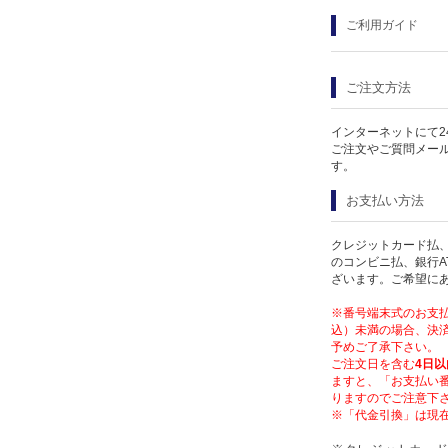
ご利用ガイド
ご注文方法
インターネットにて2
ご注文やご質問メー
す。
お支払い方法
クレジットカード払、
のコンビニ払、銀行A
ざいます。ご希望に
※番号端末式のお支払
込）未満の場合、決済
予めご了承下さい。
ご注文日を含む
4日以
ますと、「お支払い
りますのでご注意下
※「代金引換」は現