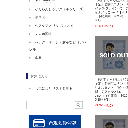
【8月下旬～9月上旬頃
アクセサリー
予定】名探偵コナン 
バッジ(ブラインド) 
かんらんしゃアクリルシリーズ
ォルメねこ ver.4【SE
【予約期間：2025年5/
ポスター
6/1】
ヘアケア／リップ/コスメ
¥6,600
(税込)
スマホ関連
バッグ・ポーチ・財布など（アパ
レル）
食器
お気に入り
【8月下旬～9月上旬頃
予定】名探偵コナン 
リルスタンド 毛利小
お気に入りリストを見る
郎 デフォルメねこ
ver.4【予約期間：202
5/19～6/1】
¥1,320
(税込)