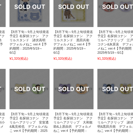
発送
【8月下旬～9月上旬頃発送
【8月下旬～9月上旬頃発送
【8月下旬～9月上旬頃
アク
予定】名探偵コナン アク
予定】名探偵コナン アク
予定】名探偵コナン 
敢助
リルスタンド 諸伏高明
リルスタンド 黒田兵衛
リルヘアクリップ 江
【予
デフォルメねこ ver.4【予
デフォルメねこ ver.4【予
コナン&灰原哀 デフォ
約期間：2025年5/19～
約期間：2025年5/19～
メねこ ver.4【予約期間
6/1】
6/1】
2025年5/19～6/1】
¥1,320
(税込)
¥1,320
(税込)
¥1,320
(税込)
発送
【8月下旬～9月上旬頃発送
【8月下旬～9月上旬頃発送
【8月下旬～9月上旬頃
アク
予定】名探偵コナン アク
予定】名探偵コナン アク
予定】名探偵コナン 
利小
リルヘアクリップ 安室透
リルヘアクリップ 大和敢
リルヘアクリップ 諸
ルメ
&風見裕也 デフォルメね
助&上原由衣 デフォルメ
明&黒田兵衛 デフォル
こ ver.4【予約期間：2025
ねこ ver.4【予約期間：
ねこ ver.4【予約期間：