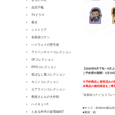
もちにゃん
吉武千颯
TVドラマ
香水
シメトリア
名探偵コナン
ハイウェイの堕天使
アドベンチャーコレクション
SFコレクション
RPGコレクション
【2025年8月下旬～9月
ご予約受付期間：5月19日（
昔ばなし風コレクション
※予約商品と発売済みの
カジノコレクション
本商品の個別発送をご希
エアラインコレクション
"名探偵コナン"よりフレ
夜桜さんちの大作戦
ハイキュー!!
■サイズ：約40mm角以内
とある科学の超電磁砲T
■素材：紙