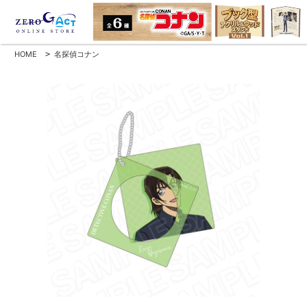
HOME
>
名探偵コナン