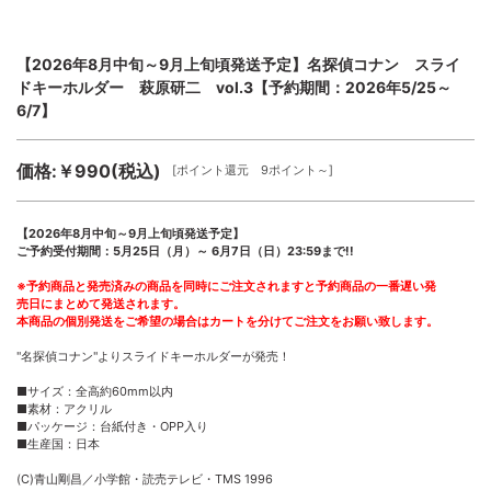
【2026年8月中旬～9月上旬頃発送予定】名探偵コナン スライ
ドキーホルダー 萩原研二 vol.3【予約期間：2026年5/25～
6/7】
価格:￥990(税込)
[ポイント還元 9ポイント～]
【2026年8月中旬～9月上旬頃発送予定】
ご予約受付期間：5月25日（月）～ 6月7日（日）23:59まで!!
※予約商品と発売済みの商品を同時にご注文されますと予約商品の一番遅い発
売日にまとめて発送されます。
本商品の個別発送をご希望の場合はカートを分けてご注文をお願い致します。
"名探偵コナン"よりスライドキーホルダーが発売！
■サイズ：全高約60mm以内
■素材：アクリル
■パッケージ：台紙付き・OPP入り
■生産国：日本
(C)青山剛昌／小学館・読売テレビ・TMS 1996