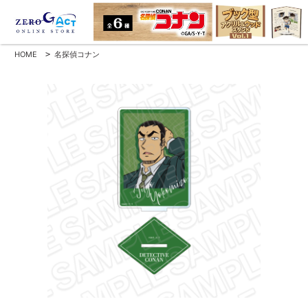
HOME
>
名探偵コナン