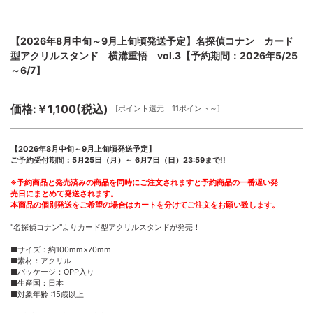
【2026年8月中旬～9月上旬頃発送予定】名探偵コナン カード
型アクリルスタンド 横溝重悟 vol.3【予約期間：2026年5/25
～6/7】
価格:￥1,100(税込)
[ポイント還元 11ポイント～]
【2026年8月中旬～9月上旬頃発送予定】
ご予約受付期間：5月25日（月）～ 6月7日（日）23:59まで!!
※予約商品と発売済みの商品を同時にご注文されますと予約商品の一番遅い発
売日にまとめて発送されます。
本商品の個別発送をご希望の場合はカートを分けてご注文をお願い致します。
"名探偵コナン"よりカード型アクリルスタンドが発売！
■サイズ：約100mm×70mm
■素材：アクリル
■パッケージ：OPP入り
■生産国：日本
■対象年齢 :15歳以上