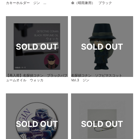
カキーホルダー ジン ...
傘（晴雨兼用） ブラック
【再入荷】名探偵コナン ブラックパフ
名探偵コナン ソフビマスコット
ュームオイル ウォッカ
Vol.3 ジン