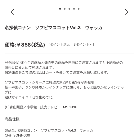
名探偵コナン ソフビマスコットVol.3 ウォッカ
価格:￥858(税込)
[ポイント還元 8ポイント～]
※発売月が違う予約商品と発売中の商品を同時にご注文されますと予約商品の
発売日にまとめて発送されます。
個別発送をご希望の場合はカートを分けてご注文をお願い致します。
ソフビマスコットシリーズに待望の第2弾と第3弾が新登場！
新一や園子、ジンや降谷がラインナップに加わり、もっと賑やかなラインナッ
プに！
遊び方イロイロ！ぜひ集めてね！
(C)青山剛昌／小学館・読売テレビ・TMS 1996
商品仕様
製品名: 名探偵コナン ソフビマスコットVol.3 ウォッカ
型番: SOFB-030