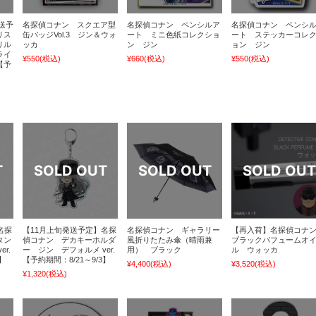
発送予
名探偵コナン スクエア型
名探偵コナン ペンシルア
名探偵コナン ペンシ
リス
缶バッジVol.3 ジン＆ウォ
ート ミニ色紙コレクショ
ート ステッカーコレ
リル
ッカ
ン ジン
ョン ジン
ライ
¥550
(税込)
¥660
(税込)
¥550
(税込)
【予
名探
【11月上旬発送予定】名探
名探偵コナン ギャラリー
【再入荷】名探偵コナ
タン
偵コナン デカキーホルダ
風折りたたみ傘（晴雨兼
ブラックパフュームオ
r.
ー ジン デフォルメ ver.
用） ブラック
ル ウォッカ
】
【予約期間：8/21～9/3】
¥4,400
(税込)
¥3,520
(税込)
¥1,320
(税込)