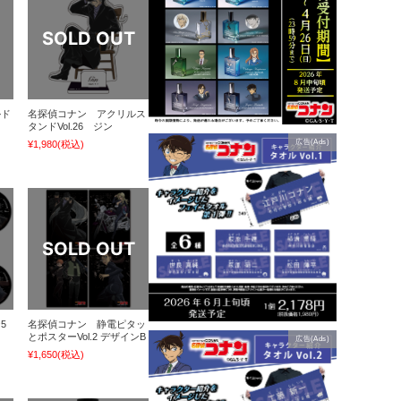
ルド
名探偵コナン アクリルス
タンドVol.26 ジン
広告(Ads)
¥1,980
(税込)
5
名探偵コナン 静電ピタッ
とポスターVol.2 デザインB
広告(Ads)
¥1,650
(税込)