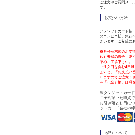
ご注文やご質問メー
す。
お支払い方法
クレジットカード払、
のコンビニ払、銀行A
ざいます。ご希望に
※番号端末式のお支払
込）未満の場合、決済
予めご了承下さい。
ご注文日を含む
4日以
ますと、「お支払い
りますのでご注意下
※「代金引換」は現
※クレジットカード
ご予約頂いた時点で
お引き落とし日につ
ットカード会社の締
送料について