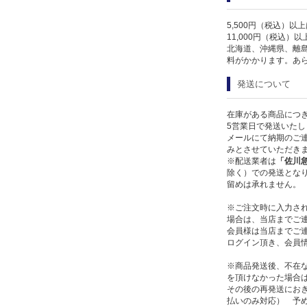
5,500円（税込）以
11,000円（税込）
北海道、沖縄県、離
料がかかります。あ
発送について
在庫がある商品につ
5営業日で発送いたし
メールにて納期のご連
みとさせていただき
※配送業者は
「佐川
除く）での発送となり
留めは承れません。
※ご注文時に入力さ
場合は、当店までご
会員様は当店までご
ログイン頂き、会員
※商品発送後、不在
を頂けなかった場合
その後の再発送にお
払いのみ対応） 予