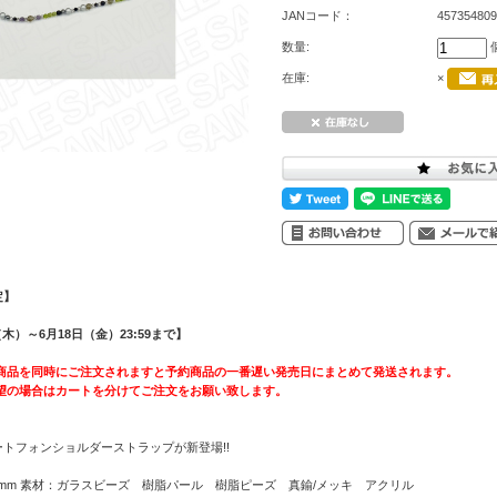
JANコード：
457354809
数量:
在庫:
×
定】
木）～6月18日（金）23:59まで】
商品を同時にご注文されますと予約商品の一番遅い発売日にまとめて発送されます。
望の場合はカートを分けてご注文をお願い致します。
ートフォンショルダーストラップが新登場!!
0mm 素材：ガラスビーズ 樹脂パール 樹脂ピーズ 真鍮/メッキ アクリル