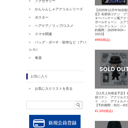
アクセサリー
かんらんしゃアクリルシリーズ
【2025年12月中旬頃
定】名探偵コナン ブ
ポスター
ターパッケージ風アク
ボールチェーン エア
ヘアケア／リップ/コスメ
ンコレクション ジン
約期間：2025年9/24～
スマホ関連
10/13】
¥990
(税込)
バッグ・ポーチ・財布など（アパ
レル）
食器
お気に入り
お気に入りリストを見る
【11月上旬発送予定】
偵コナン アクリルス
ド ジン デフォルメ ve
【予約期間：8/21～9/3
¥1,320
(税込)