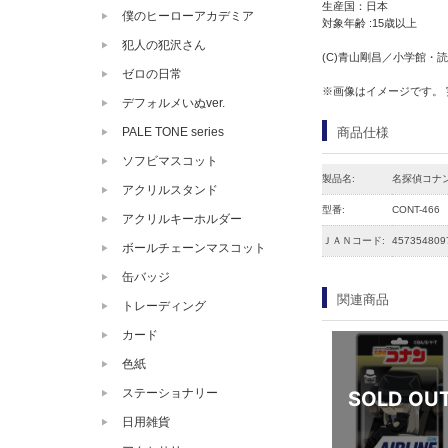
生産国：日本
僕のヒーローアカデミア
対象年齢 :15歳以上
犯人の犯沢さん
(C)青山剛昌／小学館・読売
ゼロの日常
※画像はイメージです。
デフォルメいぬver.
商品仕様
PALE TONE series
ソフビマスコット
製品名:
名探偵コナ
アクリルスタンド
型番:
CONT-466
アクリルキーホルダー
ＪＡＮコード:
457354809
ボールチェーンマスコット
缶バッジ
関連商品
トレーディング
カード
色紙
ステーショナリー
日用雑貨