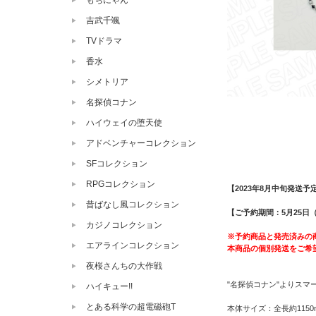
もちにゃん
吉武千颯
TVドラマ
香水
シメトリア
名探偵コナン
ハイウェイの堕天使
アドベンチャーコレクション
SFコレクション
RPGコレクション
【2023年8月中旬発送予
昔ばなし風コレクション
【ご予約期間：5月25日（
カジノコレクション
※予約商品と発売済みの
エアラインコレクション
本商品の個別発送をご希
夜桜さんちの大作戦
"名探偵コナン"よりスマ
ハイキュー!!
とある科学の超電磁砲T
本体サイズ：全長約115