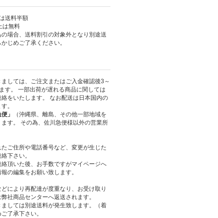
上は送料半額
以上は無料
島の場合、送料割引の対象外となり別途送
らかじめご了承ください。
きましては、ご注文またはご入金確認後3～
ます。 一部出荷が遅れる商品に関しては
絡をいたします。 なお配送は日本国内の
ます。
急便」
（沖縄県、離島、その他一部地域を
ます。 その為、佐川急便様以外の営業所
れたご住所や電話番号など、変更が生じた
連絡下さい。
連絡頂いた後、お手数ですがマイページへ
情報の編集をお願い致します。
などにより再配達が度重なり、お受け取り
は弊社商品センターへ返送されます。
きましては別途送料が発生致します。（着
めご了承下さい。