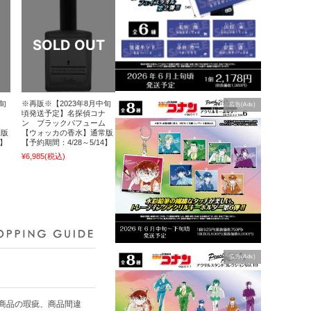
旬
※再販※【2023年8月中旬
広告(Ads)
ナ
頃発送予定】名探偵コナ
ム
ン ブラックパフューム
別版
【ウォッカの香水】通常版
4】
【予約期間：4/28～5/14】
¥6,985
(税込)
広告(Ads)
商品の瑕疵、商品間違