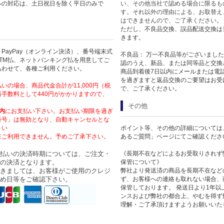
ルの対応は、土日祝日を除く平日のみで
い、その他当社で認める場合に限るも
す。それ以外の理由による、お取替え
はできませんので、ご了承ください。
ただし、不良品交換、誤品配送交換は
きます。
PayPay（オンライン決済）、番号端末式
不良品： 万一不良品等がございまし
TM払、ネットバンキング払を用意してご
認のうえ、新品、または同等品と交換
あわせて、各種ご利用ください。
商品到着後7日以内にメールまたは電
を過ぎますと返品交換のご要望はお受
いの場合、商品代金合計が11,000円（税
で、ご了承ください。
手数料として440円がかかりますので、
その他
内
にお支払い下さい。お支払い期限を過ぎ
番号」は無効となり、自動キャンセルとな
さい
ポイント等、その他の詳細については
在ご利用できません。予めご了承下さい。
あるご質問」ページにてご確認くださ
払いの決済時期については、ご注文・
《長期不在などによるお受取りされず
の決済となります。
保管について》
きましては、お客様がご使用のクレジ
弊社より発送済の商品を長期不在など
め日等をご確認下さい。
ず、お客様への連絡も取れない場合、
保管しております。 発送日より1年
ンスおよび弊社の都合上、やむを得ず
理解・ご了承頂けますようお願いいた