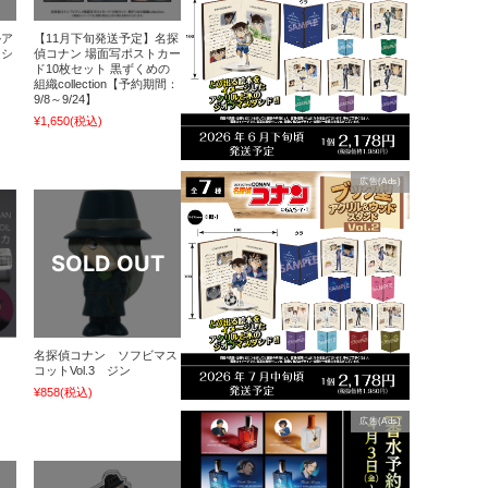
ルア
【11月下旬発送予定】名探
クシ
偵コナン 場面写ポストカー
ド10枚セット 黒ずくめの
組織collection【予約期間：
9/8～9/24】
¥1,650
(税込)
広告(Ads)
ン
名探偵コナン ソフビマス
イ
コットVol.3 ジン
¥858
(税込)
広告(Ads)