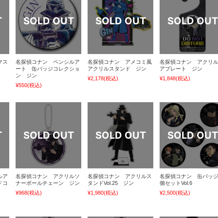
マス
名探偵コナン ペンシルア
名探偵コナン アメコミ風
名探偵コナン アクリ
ート 缶バッジコレクショ
アクリルスタンド ジン
アプレート ジン
ン ジン
¥2,178
(税込)
¥1,848
(税込)
¥550
(税込)
ルア
名探偵コナン アクリルソ
名探偵コナン アクリルス
名探偵コナン 缶バッジ
ドコ
ナーボールチェーン ジン
タンドVol.25 ジン
個セットVol.6
¥968
(税込)
¥1,980
(税込)
¥2,500
(税込)