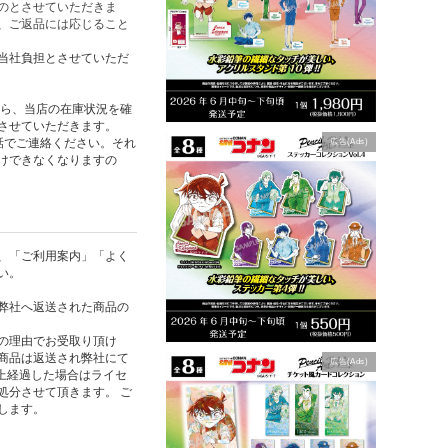
のとさせていただきま
、ご返品には応じること
当社負担とさせていただ
たら、当店の在庫状況を確
させていただきます。
話でご連絡ください。それ
広告(Ads)
けできなくなりますの
、「ご利用案内」「よく
い。
弊社へ返送された商品の
の理由でお受取り頂け
商品は返送され弊社にて
広告(Ads)
以上経過した場合はライセ
処分させて頂きます。 ご
します。