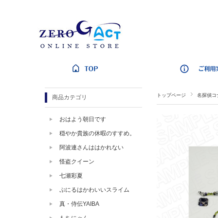
トップページ
名探偵コ
商品カテゴリ
おはよう朝日です
穏やか貴族の休暇のすすめ。
阿波連さんははかれない
怪盗クイーン
七瀬彩夏
ぷにるはかわいいスライム
真・侍伝YAIBA