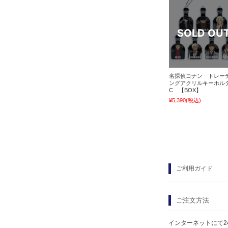
名探偵コナン トレー
ングアクリルキーホル
C 【BOX】
¥5,390
(税込)
ご利用ガイド
ご注文方法
インターネットにて2