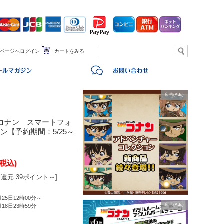
ページへログイン
カートをみる
広告(Ads)
コナン スマートフォ
【予約期間：5/25～
(税込)
還元 39ポイント～]
月25日12時00分～
広告(Ads)
月18日23時59分