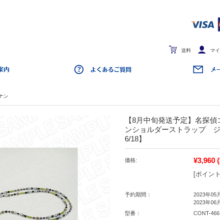
送料
マイ
ナン
【8月中旬発送予定】名探偵
ンショルダーストラップ ジン
6/18】
¥3,960
価格:
[ポイント
予約期間：
2023年05
2023年06
型番：
CONT-466