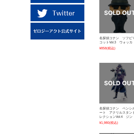
名探偵コナン ソフビ
コットVol.3 ウォッカ
¥858
(税込)
名探偵コナン ペンシ
ート アクリルスタン
レクションVol.4 ジン
¥1,980
(税込)