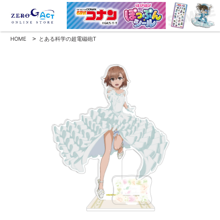
HOME
>
とある科学の超電磁砲T