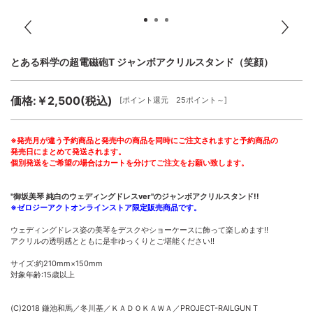
とある科学の超電磁砲T ジャンボアクリルスタンド（笑顔）
価格:￥2,500(税込)
[ポイント還元 25ポイント～]
※発売月が違う予約商品と発売中の商品を同時にご注文されますと予約商品の
発売日にまとめて発送されます。
個別発送をご希望の場合はカートを分けてご注文をお願い致します。
"御坂美琴 純白のウェディングドレスver"のジャンボアクリルスタンド!!
※ゼロジーアクトオンラインストア限定販売商品です。
ウェディングドレス姿の美琴をデスクやショーケースに飾って楽しめます!!
アクリルの透明感とともに是非ゆっくりとご堪能ください!!
サイズ:約210mm×150mm
対象年齢:15歳以上
(C)2018 鎌池和馬／冬川基／ＫＡＤＯＫＡＷＡ／PROJECT-RAILGUN T