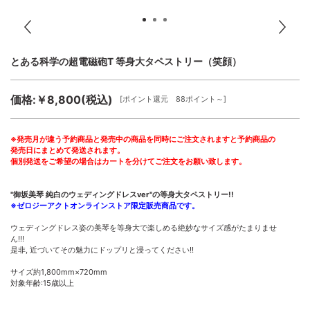
とある科学の超電磁砲T 等身大タペストリー（笑顔）
価格:￥8,800(税込)
[ポイント還元 88ポイント～]
※発売月が違う予約商品と発売中の商品を同時にご注文されますと予約商品の
発売日にまとめて発送されます。
個別発送をご希望の場合はカートを分けてご注文をお願い致します。
"御坂美琴 純白のウェディングドレスver"の等身大タペストリー!!
※ゼロジーアクトオンラインストア限定販売商品です。
ウェディングドレス姿の美琴を等身大で楽しめる絶妙なサイズ感がたまりませ
ん!!!
是非, 近づいてその魅力にドップリと浸ってください!!
サイズ約1,800mm×720mm
対象年齢:15歳以上