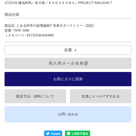
(C)2018 鎌池和馬／冬川基／ＫＡＤＯＫＡＷＡ／PROJECT-RAILGUN T
商品仕様
製品名: とある科学の超電磁砲T 等身大タペストリー（笑顔）
型番: TAPE-088
ＪＡＮコード: 4573358456486
在庫
×
配送方法・送料について
友達にメールですすめる
お問い合わせ