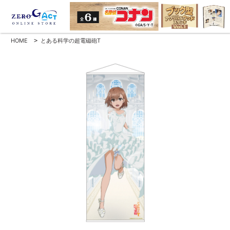
HOME
>
とある科学の超電磁砲T