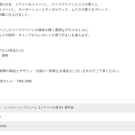
謎の少女、メアリーをイメージし、リーフグリーンとユリの香りと、
イメージし、カーネーションとサンダルウッド、ムスクの香りをブレンド。
印象に仕上げました。
ージしたリーフグリーンの液体が輝く透明なガラスボトルに、
ルドの刻印・キャップがエレガントさ漂う佇まいを放ちます。
ワレ(1本あたり)
、香料
 実際の商品とデザイン・仕様が一部異なる場合がございますのでご了承ください。
テレビ・TMS 1996
ン シークレットパフューム【メアリーの香水】通常版
0
6899