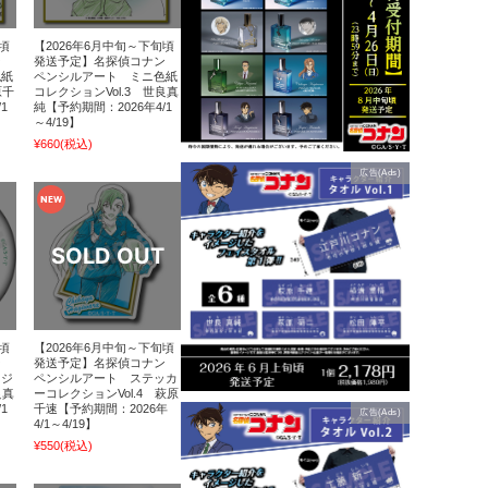
頃
【2026年6月中旬～下旬頃
ン
発送予定】名探偵コナン
色紙
ペンシルアート ミニ色紙
原千
コレクションVol.3 世良真
1
純【予約期間：2026年4/1
～4/19】
¥660
(税込)
広告(Ads)
頃
【2026年6月中旬～下旬頃
ン
発送予定】名探偵コナン
ッジ
ペンシルアート ステッカ
良真
ーコレクションVol.4 萩原
1
千速【予約期間：2026年
広告(Ads)
4/1～4/19】
¥550
(税込)