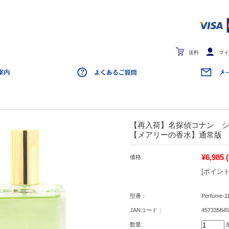
送料
マイ
【再入荷】名探偵コナン 
【メアリーの香水】通常版
¥6,985
価格:
[ポイント
型番：
Perfume-1
JANコード：
457335845
数量: