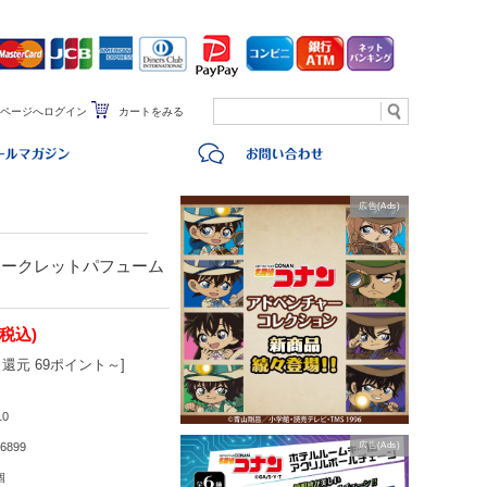
ページへログイン
カートをみる
広告(Ads)
シークレットパフューム
(税込)
還元 69ポイント～]
10
6899
広告(Ads)
個