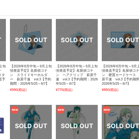
月上旬
【2026年8月中旬～9月上旬
【2026年8月中旬～9月上旬
【2026年8月中旬～9月
ナ
頃発送予定】名探偵コナ
頃発送予定】名探偵コナ
頃発送予定】名探偵コ
スタ
ン スライドキーホルダ
ン ヘアクリップ 萩原千
ン 硬質カードケース
【予
ー 萩原千速 vol.3【予約
速 vol.3【予約期間：2026
原千速 vol.3【予約期
期間：2026年5/25～6/7】
年5/25～6/7】
2026年5/25～6/7】
¥990
(税込)
¥770
(税込)
¥880
(税込)