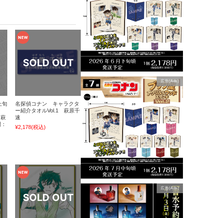
広告(Ads)
上旬
名探偵コナン キャラクタ
ナ
ー紹介タオルVol.1 萩原千
 萩
速
間：
¥2,178
(税込)
広告(Ads)