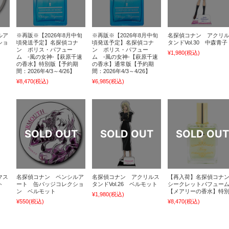
ルア
※再販※【2026年8月中旬
※再販※【2026年8月中旬
名探偵コナン アクリ
ショ
頃発送予定】名探偵コナ
頃発送予定】名探偵コナ
タンドVol.30 中森青子
ン ポリス・パフュー
ン ポリス・パフュー
¥1,980
(税込)
ム -風の女神-【萩原千速
ム -風の女神-【萩原千速
の香水】特別版【予約期
の香水】通常版【予約期
間：2026年4/3～4/26】
間：2026年4/3～4/26】
¥8,470
(税込)
¥6,985
(税込)
マス
名探偵コナン ペンシルア
名探偵コナン アクリルス
【再入荷】名探偵コナ
ト
ート 缶バッジコレクショ
タンドVol.26 ベルモット
シークレットパフュー
ン ベルモット
【メアリーの香水】特
¥1,980
(税込)
¥550
(税込)
¥8,470
(税込)