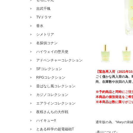
もちにゃん
吉武千颯
TVドラマ
香水
シメトリア
名探偵コナン
ハイウェイの堕天使
アドベンチャーコレクション
SFコレクション
【緊急再入荷（2021年10
ごく僅かな再入荷の為、
RPGコレクション
尚、在庫数や次回の入荷
昔ばなし風コレクション
※予約商品と同時にご注
カジノコレクション
本商品の個別発送をご希
※本商品は数に限りがご
エアラインコレクション
夜桜さんちの大作戦
ハイキュー!!
通常版の為、”Maryの
とある科学の超電磁砲T
-香りについて-