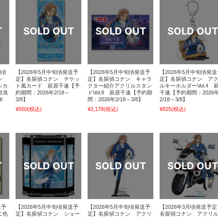
旬頃
【2026年5月中旬頃発送予
【2026年5月中旬頃発送予
【2026年5月中旬頃発送
ナン
定】名探偵コナン チケッ
定】名探偵コナン キャラ
定】名探偵コナン ア
ッカ
ト風カード 萩原千速【予
クター紹介アクリルスタン
ルキーホルダーVol.4 
世良
約期間：2026年2/18～
ドVol.8 萩原千速【予約期
千速【予約期間：2026
年
3/8】
間：2026年2/18～3/8】
2/18～3/8】
¥550
(税込)
¥2,178
(税込)
¥825
(税込)
送予
【2026年5月中旬頃発送予
【2026年5月中旬頃発送予
【2026年3月頃発送予定
ニ色
定】名探偵コナン ショー
定】名探偵コナン アクリ
名探偵コナン アクリ