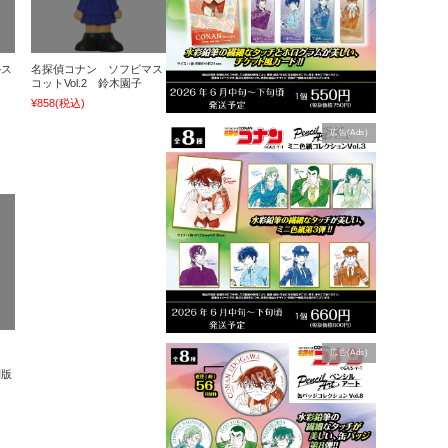
ルス
名探偵コナン ソフビマス
コットVol.2 鈴木園子
¥858
(税込)
広告(Ads)
ン
広告(Ads)
ム
別版