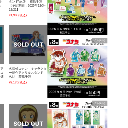
ナ
タンドVol.34 萩原千速
：
【予約期間：2025年12/3～
12/21】
¥1,980
(税込)
広告(Ads)
ルア
名探偵コナン キャラクタ
ドコ
ー紹介アクリルスタンド
千速
Vol.4 萩原千速
¥2,178
(税込)
広告(Ads)