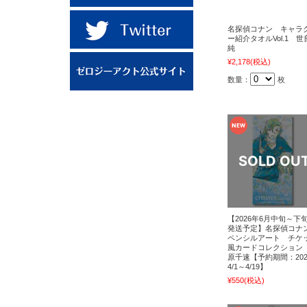
名探偵コナン キャラ
ー紹介タオルVol.1 世
純
¥2,178
(税込)
数量：
枚
【2026年6月中旬～下
発送予定】名探偵コ
ペンシルアート チケ
風カードコレクション
原千速【予約期間：202
4/1～4/19】
¥550
(税込)