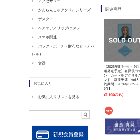
アクセサリー
関連商品
かんらんしゃアクリルシリーズ
ポスター
ヘアケア／リップ/コスメ
スマホ関連
バッグ・ポーチ・財布など（アパ
レル）
食器
【2026年8月中旬～9
頃発送予定】名探偵コ
ン カード型アクリル
ンド 萩原千速 vol.3
お気に入り
約期間：2026年5/25～
6/7】
¥1,100
(税込)
お気に入りリストを見る