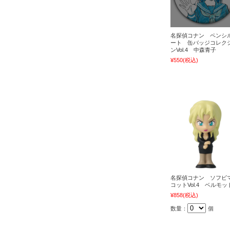
名探偵コナン ペンシ
ート 缶バッジコレク
ンVol.4 中森青子
¥550
(税込)
名探偵コナン ソフビ
コットVol.4 ベルモッ
¥858
(税込)
数量：
個