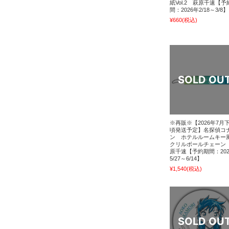
紙Vol.2 萩原千速【予
間：2026年2/18～3/8】
¥660
(税込)
※再販※【2026年7月
頃発送予定】名探偵コ
ン ホテルルームキー
クリルボールチェーン
原千速【予約期間：202
5/27～6/14】
¥1,540
(税込)