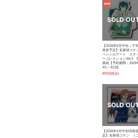
【2026年6月中旬～下
発送予定】名探偵コ
ペンシルアート ステ
ーコレクションVol.4 
真純【予約期間：2026
4/1～4/19】
¥550
(税込)
【2026年5月中旬頃発
定】名探偵コナン ミ