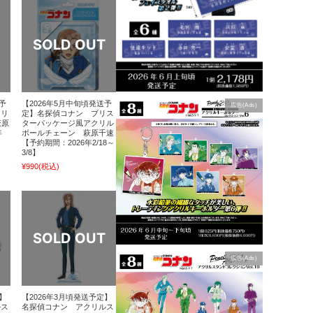
予
【2026年5月中旬頃発送予
広告(Ads)
クリ
定】名探偵コナン ブリス
萩原
ターパッケージ風アクリル
年
ボールチェーン 萩原千速
【予約期間：2026年2/18～
3/8】
¥990
(税込)
広告(Ads)
】
【2026年3月頃発送予定】
ルス
名探偵コナン アクリルス