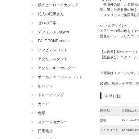
「領域外の妹」と名乗る
僕のヒーローアカデミア
謎に満ちた赤井家の母を
犯人の犯沢さん
ミステリアスで英国風な
ゼロの日常
-ボトルデザイン-
メアリーの瞳の色をイメ
デフォルメいぬver.
髪色をイメージしたゴー
PALE TONE series
ソフビマスコット
【内容量】50ml オードト
【配合成分】エタノール
アクリルスタンド
アクリルキーホルダー
※画像はイメージです。
ボールチェーンマスコット
(C)青山剛昌／小学館・読売
缶バッジ
トレーディング
商品仕様
カード
製品名:
名探偵コナ
色紙
型番:
Perfume-11
ステーショナリー
ＪＡＮコード:
457335845
日用雑貨