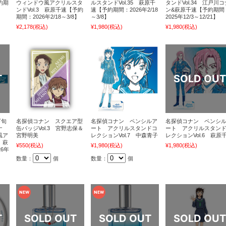
約期
ウィンドウ風アクリルスタ
ルスタンドVol.35 萩原千
タンドVol.34 江戸川コ
ンドVol.3 萩原千速【予約
速【予約期間：2026年2/18
ン&萩原千速【予約期間
期間：2026年2/18～3/8】
～3/8】
2025年12/3～12/21】
¥2,178
(税込)
¥1,980
(税込)
¥1,980
(税込)
下旬
名探偵コナン スクエア型
名探偵コナン ペンシルア
名探偵コナン ペンシ
ナ
缶バッジVol.3 宮野志保＆
ート アクリルスタンドコ
ート アクリルスタン
風ア
宮野明美
レクションVol.7 中森青子
レクションVol.6 萩原
 萩
¥550
(税込)
¥1,980
(税込)
¥1,980
(税込)
6年
数量：
個
数量：
個