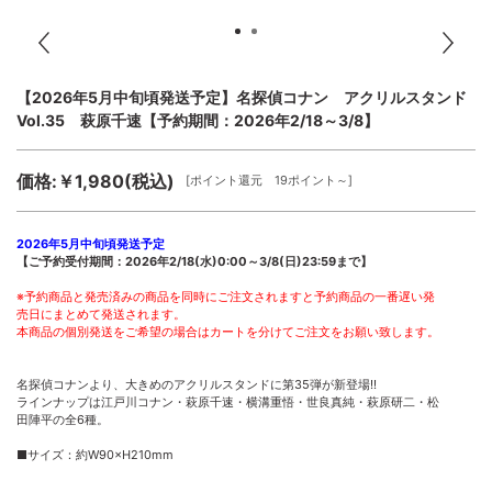
【2026年5月中旬頃発送予定】名探偵コナン アクリルスタンド
Vol.35 萩原千速【予約期間：2026年2/18～3/8】
価格:￥1,980(税込)
[ポイント還元 19ポイント～]
2026年5月中旬頃発送予定
【ご予約受付期間：2026年2/18(水)0:00～3/8(日)23:59まで】
※予約商品と発売済みの商品を同時にご注文されますと予約商品の一番遅い発
売日にまとめて発送されます。
本商品の個別発送をご希望の場合はカートを分けてご注文をお願い致します。
名探偵コナンより、大きめのアクリルスタンドに第35弾が新登場!!
ラインナップは江戸川コナン・萩原千速・横溝重悟・世良真純・萩原研二・松
田陣平の全6種。
■サイズ：約W90×H210mm