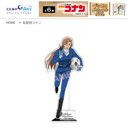
HOME
>
名探偵コナン