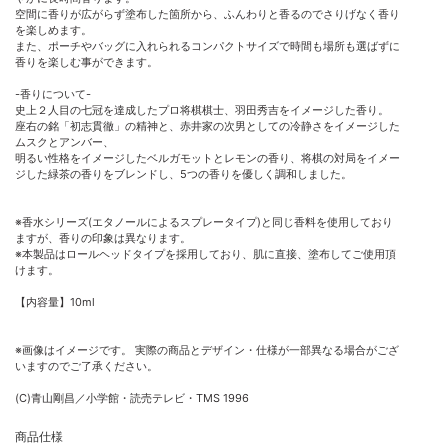
空間に香りが広がらず塗布した箇所から、ふんわりと香るのでさりげなく香り
を楽しめます。
また、ポーチやバッグに入れられるコンパクトサイズで時間も場所も選ばずに
香りを楽しむ事ができます。
-香りについて-
史上２人目の七冠を達成したプロ将棋棋士、羽田秀吉をイメージした香り。
座右の銘「初志貫徹」の精神と、赤井家の次男としての冷静さをイメージした
ムスクとアンバー、
明るい性格をイメージしたベルガモットとレモンの香り、将棋の対局をイメー
ジした緑茶の香りをブレンドし、5つの香りを優しく調和しました。
※香水シリーズ(エタノールによるスプレータイプ)と同じ香料を使用しており
ますが、香りの印象は異なります。
※本製品はロールヘッドタイプを採用しており、肌に直接、塗布してご使用頂
けます。
【内容量】10ml
※画像はイメージです。 実際の商品とデザイン・仕様が一部異なる場合がござ
いますのでご了承ください。
(C)青山剛昌／小学館・読売テレビ・TMS 1996
商品仕様