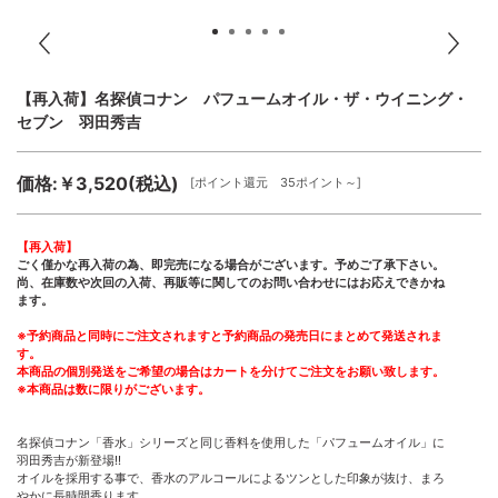
【再入荷】名探偵コナン パフュームオイル・ザ・ウイニング・
セブン 羽田秀吉
価格:￥3,520(税込)
[ポイント還元 35ポイント～]
【再入荷】
ごく僅かな再入荷の為、即完売になる場合がございます。予めご了承下さい。
尚、在庫数や次回の入荷、再販等に関してのお問い合わせにはお応えできかね
ます。
※予約商品と同時にご注文されますと予約商品の発売日にまとめて発送されま
す。
本商品の個別発送をご希望の場合はカートを分けてご注文をお願い致します。
※本商品は数に限りがございます。
名探偵コナン「香水」シリーズと同じ香料を使用した「パフュームオイル」に
羽田秀吉が新登場!!
オイルを採用する事で、香水のアルコールによるツンとした印象が抜け、まろ
やかに長時間香ります。