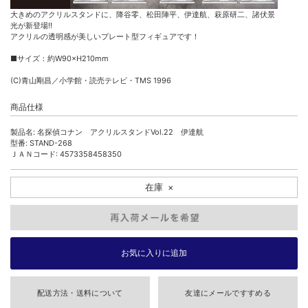
大きめのアクリルスタンドに、降谷零、松田陣平、伊達航、萩原研二、諸伏景
光が新登場!!
アクリルの透明感が美しいプレート型フィギュアです！
■サイズ：約W90×H210mm
(C)青山剛昌／小学館・読売テレビ・TMS 1996
商品仕様
製品名: 名探偵コナン アクリルスタンドVol.22 伊達航
型番: STAND-268
ＪＡＮコード: 4573358458350
在庫
×
配送方法・送料について
友達にメールですすめる