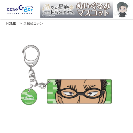
HOME
>
名探偵コナン