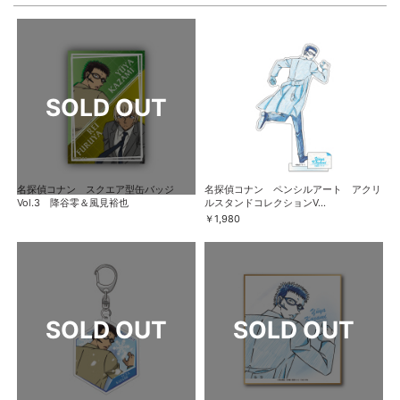
名探偵コナン スクエア型缶バッジ
名探偵コナン ペンシルアート アクリ
Vol.3 降谷零＆風見裕也
ルスタンドコレクションV...
￥1,980