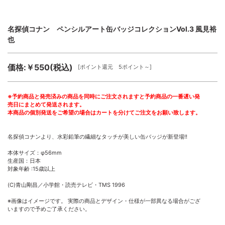
名探偵コナン ペンシルアート缶バッジコレクションVol.3 風見裕
也
価格:￥550(税込)
[ポイント還元 5ポイント～]
※予約商品と発売済みの商品を同時にご注文されますと予約商品の一番遅い発
売日にまとめて発送されます。
本商品の個別発送をご希望の場合はカートを分けてご注文をお願い致します。
名探偵コナンより、水彩鉛筆の繊細なタッチが美しい缶バッジが新登場!!
本体サイズ：φ56mm
生産国：日本
対象年齢 :15歳以上
(C)青山剛昌／小学館・読売テレビ・TMS 1996
※画像はイメージです。 実際の商品とデザイン・仕様が一部異なる場合がござ
いますので予めご了承ください。