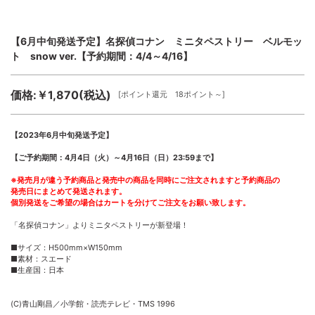
【6月中旬発送予定】名探偵コナン ミニタペストリー ベルモッ
ト snow ver.【予約期間：4/4～4/16】
価格:￥1,870(税込)
[ポイント還元 18ポイント～]
【2023年6月中旬発送予定】
【ご予約期間：4月4日（火）～4月16日（日）23:59まで】
※発売月が違う予約商品と発売中の商品を同時にご注文されますと予約商品の
発売日にまとめて発送されます。
個別発送をご希望の場合はカートを分けてご注文をお願い致します。
「名探偵コナン」よりミニタペストリーが新登場！
■サイズ：H500mm×W150mm
■素材：スエード
■生産国：日本
(C)青山剛昌／小学館・読売テレビ・TMS 1996