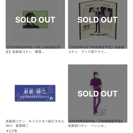
【2026年8月中旬～9月上旬頃発送予
【2026年6月下旬頃発送予定】名探偵
定】名探偵コナン 硬質...
コナン ブック型アクリ...
名探偵コナン キャラクター紹介タオル
【2026年6月中旬～下旬頃発送予定】
Vol.1 萩原研二
名探偵コナン ペンシル...
￥2,178