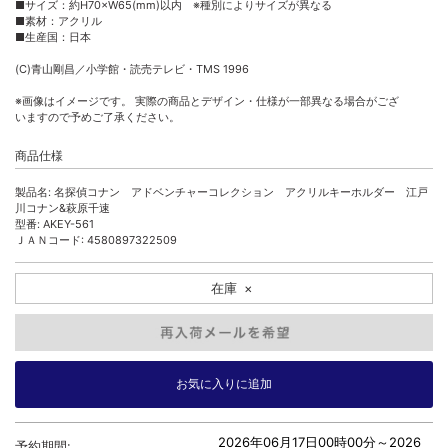
■サイズ：約H70×W65(mm)以内 ※種別によりサイズが異なる
■素材：アクリル
■生産国：日本
(C)青山剛昌／小学館・読売テレビ・TMS 1996
※画像はイメージです。 実際の商品とデザイン・仕様が一部異なる場合がござ
いますので予めご了承ください。
商品仕様
製品名: 名探偵コナン アドベンチャーコレクション アクリルキーホルダー 江戸
川コナン&萩原千速
型番: AKEY-561
ＪＡＮコード: 4580897322509
在庫
×
2026年06月17日00時00分～
2026
予約期間: