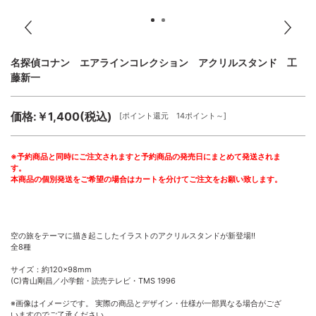
名探偵コナン エアラインコレクション アクリルスタンド 工
藤新一
価格:￥1,400(税込)
[ポイント還元 14ポイント～]
※予約商品と同時にご注文されますと予約商品の発売日にまとめて発送されま
す。
本商品の個別発送をご希望の場合はカートを分けてご注文をお願い致します。
空の旅をテーマに描き起こしたイラストのアクリルスタンドが新登場!!
全8種
サイズ：約120×98mm
(C)青山剛昌／小学館・読売テレビ・TMS 1996
※画像はイメージです。 実際の商品とデザイン・仕様が一部異なる場合がござ
いますのでご了承ください。