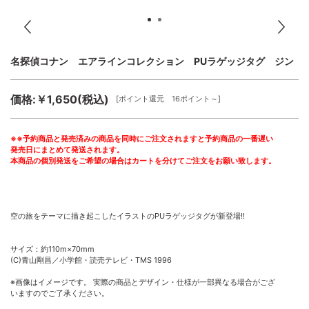
名探偵コナン エアラインコレクション PUラゲッジタグ ジン
価格:￥1,650(税込)
[ポイント還元 16ポイント～]
※※予約商品と発売済みの商品を同時にご注文されますと予約商品の一番遅い
発売日にまとめて発送されます。
本商品の個別発送をご希望の場合はカートを分けてご注文をお願い致します。
空の旅をテーマに描き起こしたイラストのPUラゲッジタグが新登場!!
サイズ：約110m×70mm
(C)青山剛昌／小学館・読売テレビ・TMS 1996
※画像はイメージです。 実際の商品とデザイン・仕様が一部異なる場合がござ
いますのでご了承ください。