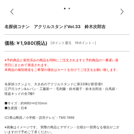
名探偵コナン アクリルスタンドVol.33 鈴木次郎吉
価格:￥1,980(税込)
[ポイント還元 19ポイント～]
※予約商品と発売済みの商品を同時にご注文されますと予約商品の一番遅い発
売日にまとめて発送されます。
本商品の個別発送をご希望の場合はカートを分けてご注文をお願い致します。
名探偵コナンより、大きめのアクリルスタンドに第33弾が新登場!!
江戸川コナン&ルパン・工藤新一・毛利蘭・鈴木園子・鈴木次郎吉・白馬探・
怪盗キッドの全7種!!
■サイズ：約W90×H210mm
■生産国：日本
(C)青山剛昌／小学館・読売テレビ・TMS 1996
※画像はイメージです。 実際の商品とデザイン・仕様が一部異なる場合がござ
いますので予めご了承ください。