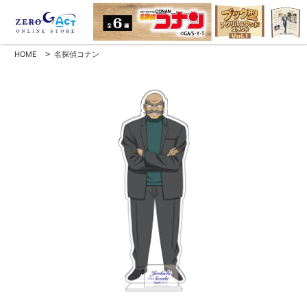
HOME
>
名探偵コナン