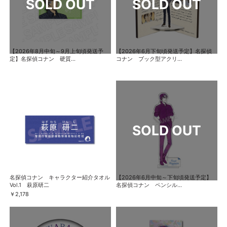
【2026年8月中旬～9月上旬頃発送予
【2026年6月下旬頃発送予定】名探偵
定】名探偵コナン 硬質...
コナン ブック型アクリ...
名探偵コナン キャラクター紹介タオル
【2026年6月中旬～下旬頃発送予定】
Vol.1 萩原研二
名探偵コナン ペンシル...
￥2,178